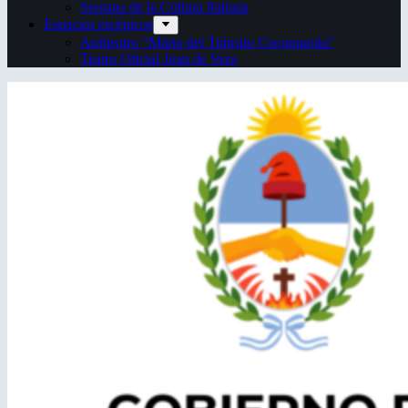
Semana de la Cultura Italiana
Espacios escénicos
Anfiteatro “Mario del Tránsito Cocomarola”
Teatro Oficial Juan de Vera