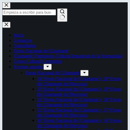
Saltar
al
contenido
Sin
resultados
Inicio
Contactos
Autoridades
Fiesta Nacional del Chamamé
Chamamé: Patrimonio Cultural Inmaterial de la Humanidad
Censo Cultural Correntino
Eventos anuales
Fiesta Nacional del Chamamé
34ª Fiesta Nacional del Chamamé y 20ª Fiesta
del Chamamé del Mercosur
33ª Fiesta Nacional del Chamamé y 19ª Fiesta
del Chamamé del Mercosur
32ª Fiesta Nacional del Chamamé y 18ª Fiesta
del Chamamé del Mercosur
31ª Fiesta Nacional del Chamamé y 17ª Fiesta
del Chamamé del Mercosur
30ª Fiesta Nacional del Chamamé y 16ª Fiesta
del Chamamé del Mercosur