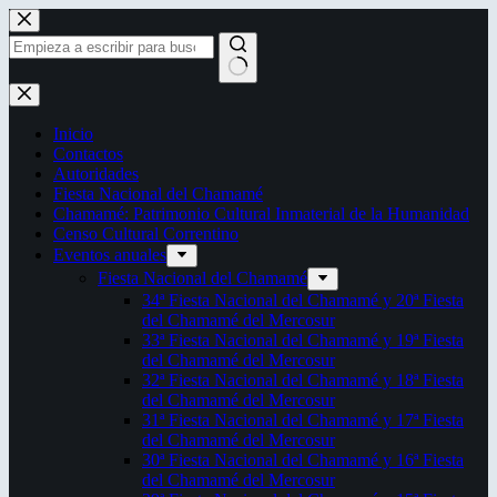
Saltar
al
contenido
Sin
resultados
Inicio
Contactos
Autoridades
Fiesta Nacional del Chamamé
Chamamé: Patrimonio Cultural Inmaterial de la Humanidad
Censo Cultural Correntino
Eventos anuales
Fiesta Nacional del Chamamé
34ª Fiesta Nacional del Chamamé y 20ª Fiesta
del Chamamé del Mercosur
33ª Fiesta Nacional del Chamamé y 19ª Fiesta
del Chamamé del Mercosur
32ª Fiesta Nacional del Chamamé y 18ª Fiesta
del Chamamé del Mercosur
31ª Fiesta Nacional del Chamamé y 17ª Fiesta
del Chamamé del Mercosur
30ª Fiesta Nacional del Chamamé y 16ª Fiesta
del Chamamé del Mercosur