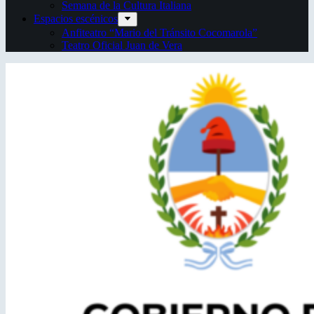
Semana de la Cultura Italiana
Espacios escénicos
Anfiteatro “Mario del Tránsito Cocomarola”
Teatro Oficial Juan de Vera