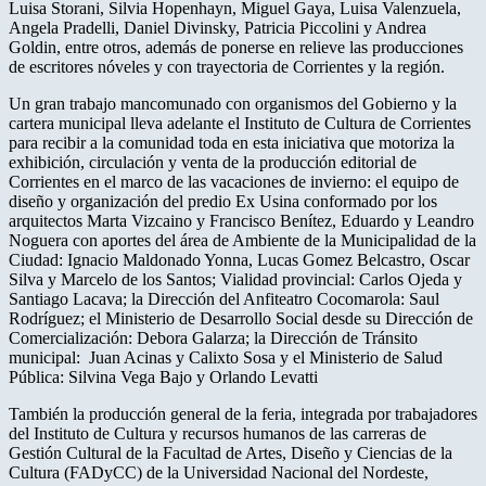
Luisa Storani, Silvia Hopenhayn, Miguel Gaya, Luisa Valenzuela,
Angela Pradelli, Daniel Divinsky, Patricia Piccolini y Andrea
Goldin, entre otros, además de ponerse en relieve las producciones
de escritores nóveles y con trayectoria de Corrientes y la región.
Un gran trabajo mancomunado con organismos del Gobierno y la
cartera municipal lleva adelante el Instituto de Cultura de Corrientes
para recibir a la comunidad toda en esta iniciativa que motoriza la
exhibición, circulación y venta de la producción editorial de
Corrientes en el marco de las vacaciones de invierno: el equipo de
diseño y organización del predio Ex Usina conformado por los
arquitectos Marta Vizcaino y Francisco Benítez, Eduardo y Leandro
Noguera con aportes del área de Ambiente de la Municipalidad de la
Ciudad: Ignacio Maldonado Yonna, Lucas Gomez Belcastro, Oscar
Silva y Marcelo de los Santos; Vialidad provincial: Carlos Ojeda y
Santiago Lacava; la Dirección del Anfiteatro Cocomarola: Saul
Rodríguez; el Ministerio de Desarrollo Social desde su Dirección de
Comercialización: Debora Galarza; la Dirección de Tránsito
municipal: Juan Acinas y Calixto Sosa y el Ministerio de Salud
Pública: Silvina Vega Bajo y Orlando Levatti
También la producción general de la feria, integrada por trabajadores
del Instituto de Cultura y recursos humanos de las carreras de
Gestión Cultural de la Facultad de Artes, Diseño y Ciencias de la
Cultura (FADyCC) de la Universidad Nacional del Nordeste,