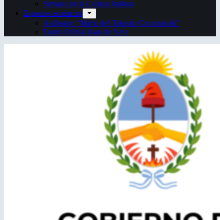
Semana de la Cultura Italiana
Espacios escénicos
Anfiteatro “Mario del Tránsito Cocomarola”
Teatro Oficial Juan de Vera