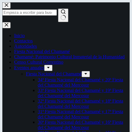
Saltar
al
contenido
Sin
resultados
Inicio
Contactos
Autoridades
Fiesta Nacional del Chamamé
Chamamé: Patrimonio Cultural Inmaterial de la Humanidad
Censo Cultural Correntino
Eventos anuales
Fiesta Nacional del Chamamé
34ª Fiesta Nacional del Chamamé y 20ª Fiesta
del Chamamé del Mercosur
33ª Fiesta Nacional del Chamamé y 19ª Fiesta
del Chamamé del Mercosur
32ª Fiesta Nacional del Chamamé y 18ª Fiesta
del Chamamé del Mercosur
31ª Fiesta Nacional del Chamamé y 17ª Fiesta
del Chamamé del Mercosur
30ª Fiesta Nacional del Chamamé y 16ª Fiesta
del Chamamé del Mercosur