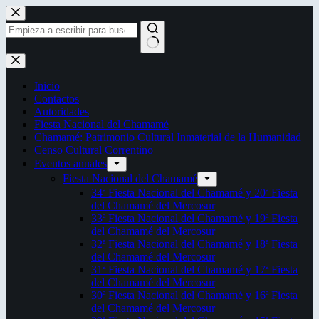
Saltar
al
contenido
Sin
resultados
Inicio
Contactos
Autoridades
Fiesta Nacional del Chamamé
Chamamé: Patrimonio Cultural Inmaterial de la Humanidad
Censo Cultural Correntino
Eventos anuales
Fiesta Nacional del Chamamé
34ª Fiesta Nacional del Chamamé y 20ª Fiesta
del Chamamé del Mercosur
33ª Fiesta Nacional del Chamamé y 19ª Fiesta
del Chamamé del Mercosur
32ª Fiesta Nacional del Chamamé y 18ª Fiesta
del Chamamé del Mercosur
31ª Fiesta Nacional del Chamamé y 17ª Fiesta
del Chamamé del Mercosur
30ª Fiesta Nacional del Chamamé y 16ª Fiesta
del Chamamé del Mercosur