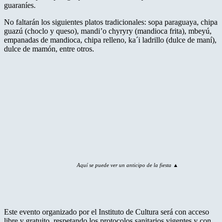
guaraníes.
No faltarán los siguientes platos tradicionales: sopa paraguaya, chipa
guazú (choclo y queso), mandi’o chyryry (mandioca frita), mbeyú,
empanadas de mandioca, chipa relleno, ka´i ladrillo (dulce de maní),
dulce de mamón, entre otros.
Aquí se puede ver un anticipo de la fiesta ▲
Este evento organizado por el Instituto de Cultura será con acceso
libre y gratuito, respetando los protocolos sanitarios vigentes y con