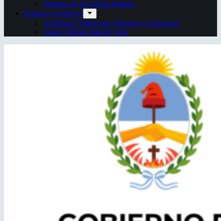
Semana de la Cultura Italiana
Espacios escénicos
Anfiteatro “Mario del Tránsito Cocomarola”
Teatro Oficial Juan de Vera