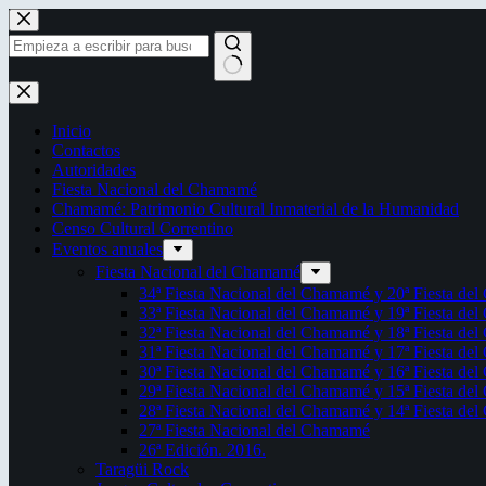
Saltar
al
contenido
Sin
resultados
Inicio
Contactos
Autoridades
Fiesta Nacional del Chamamé
Chamamé: Patrimonio Cultural Inmaterial de la Humanidad
Censo Cultural Correntino
Eventos anuales
Fiesta Nacional del Chamamé
34ª Fiesta Nacional del Chamamé y 20ª Fiesta de
33ª Fiesta Nacional del Chamamé y 19ª Fiesta de
32ª Fiesta Nacional del Chamamé y 18ª Fiesta de
31ª Fiesta Nacional del Chamamé y 17ª Fiesta de
30ª Fiesta Nacional del Chamamé y 16ª Fiesta de
29ª Fiesta Nacional del Chamamé y 15ª Fiesta de
28ª Fiesta Nacional del Chamamé y 14ª Fiesta de
27ª Fiesta Nacional del Chamamé
26ª Edición. 2016.
Taragüi Rock