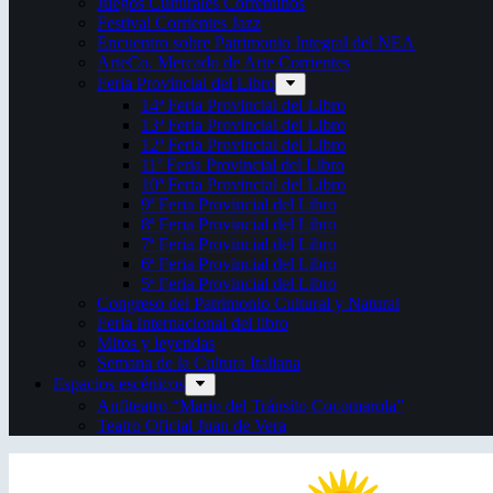
Juegos Culturales Correntinos
Festival Corrientes Jazz
Encuentro sobre Patrimonio Integral del NEA
ArteCo. Mercado de Arte Corrientes
Feria Provincial del Libro
14ª Feria Provincial del Libro
13ª Feria Provincial del Libro
12ª Feria Provincial del Libro
11ª Feria Provincial del Libro
10ª Feria Provincial del Libro
9ª Feria Provincial del Libro
8ª Feria Provincial del Libro
7ª Feria Provincial del Libro
6ª Feria Provincial del Libro
5ª Feria Provincial del Libro
Congreso del Patrimonio Cultural y Natural
Feria Internacional del libro
Mitos y leyendas
Semana de la Cultura Italiana
Espacios escénicos
Anfiteatro “Mario del Tránsito Cocomarola”
Teatro Oficial Juan de Vera