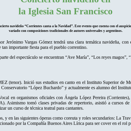
la Iglesia San Francisco
oncierto navideño “Corrientes canta a la Navidad”. Este evento que cuenta con el auspicio
variado con composiciones tradicionales de autores universales y argentinos.
enor Jerónimo Vargas Gómez tendrá una clara temática navideña, con el
an importante fiesta para el pueblo correntino.
arte del espectáculo se encuentran “Ave María”, “Los reyes magos”, “Mi
r). Inició sus estudios en canto en el Instituto Superior de Músic
 Conservatorio “López Buchardo” y actualmente es alumno del Instituto
Vocal en organismos oficiales con Ángela López Pereira (Corrientes)
). Asimismo tomó clases privadas de repertorio, asistió a cursos de 
zar un curso de técnica teatral para cantantes.
os, y en las siguientes óperas como coreuta y roles secundarios: La Trav
ccionado por la Compañía Buenos Aires Lírica para ser cover en el rol p