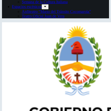
Semana de la Cultura Italiana
Espacios escénicos
Anfiteatro “Mario del Tránsito Cocomarola”
Teatro Oficial Juan de Vera