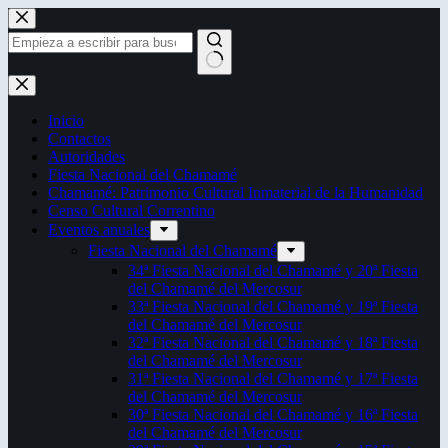
Saltar
al
contenido
Sin
resultados
Inicio
Contactos
Autoridades
Fiesta Nacional del Chamamé
Chamamé: Patrimonio Cultural Inmaterial de la Humanidad
Censo Cultural Correntino
Eventos anuales
Fiesta Nacional del Chamamé
34ª Fiesta Nacional del Chamamé y 20ª Fiesta
del Chamamé del Mercosur
33ª Fiesta Nacional del Chamamé y 19ª Fiesta
del Chamamé del Mercosur
32ª Fiesta Nacional del Chamamé y 18ª Fiesta
del Chamamé del Mercosur
31ª Fiesta Nacional del Chamamé y 17ª Fiesta
del Chamamé del Mercosur
30ª Fiesta Nacional del Chamamé y 16ª Fiesta
del Chamamé del Mercosur