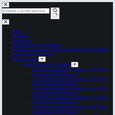
Saltar
al
contenido
Sin
resultados
Inicio
Contactos
Autoridades
Fiesta Nacional del Chamamé
Chamamé: Patrimonio Cultural Inmaterial de la Humanidad
Censo Cultural Correntino
Eventos anuales
Fiesta Nacional del Chamamé
34ª Fiesta Nacional del Chamamé y 20ª Fiesta
del Chamamé del Mercosur
33ª Fiesta Nacional del Chamamé y 19ª Fiesta
del Chamamé del Mercosur
32ª Fiesta Nacional del Chamamé y 18ª Fiesta
del Chamamé del Mercosur
31ª Fiesta Nacional del Chamamé y 17ª Fiesta
del Chamamé del Mercosur
30ª Fiesta Nacional del Chamamé y 16ª Fiesta
del Chamamé del Mercosur