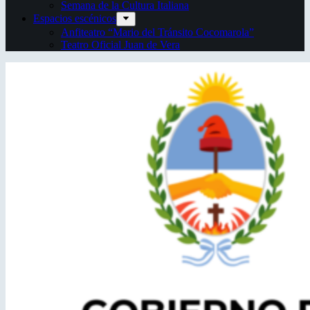
Semana de la Cultura Italiana
Espacios escénicos
Anfiteatro “Mario del Tránsito Cocomarola”
Teatro Oficial Juan de Vera