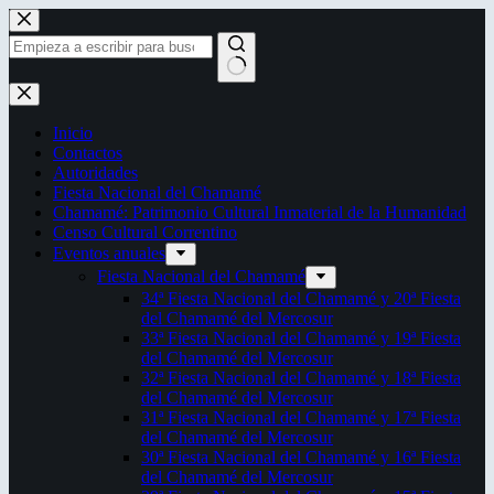
Saltar
al
contenido
Sin
resultados
Inicio
Contactos
Autoridades
Fiesta Nacional del Chamamé
Chamamé: Patrimonio Cultural Inmaterial de la Humanidad
Censo Cultural Correntino
Eventos anuales
Fiesta Nacional del Chamamé
34ª Fiesta Nacional del Chamamé y 20ª Fiesta
del Chamamé del Mercosur
33ª Fiesta Nacional del Chamamé y 19ª Fiesta
del Chamamé del Mercosur
32ª Fiesta Nacional del Chamamé y 18ª Fiesta
del Chamamé del Mercosur
31ª Fiesta Nacional del Chamamé y 17ª Fiesta
del Chamamé del Mercosur
30ª Fiesta Nacional del Chamamé y 16ª Fiesta
del Chamamé del Mercosur