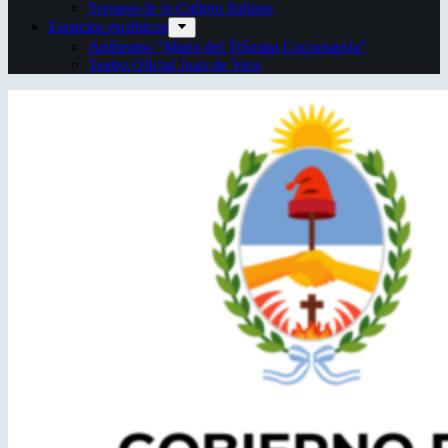
Semana de la Cultura Italiana
Espacios escénicos
Anfiteatro “Mario del Tránsito Cocomarola”
Teatro Oficial Juan de Vera