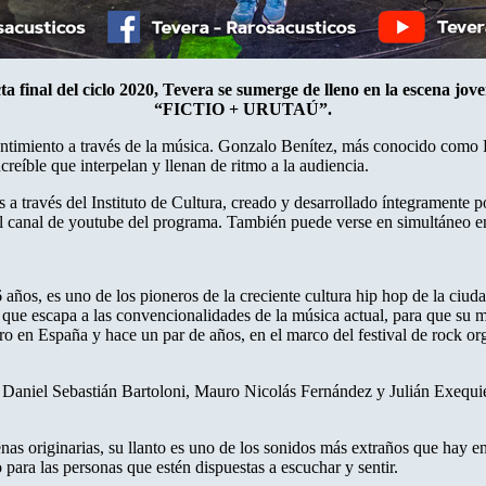
a final del ciclo 2020, Tevera se sumerge de lleno en la escena jov
“FICTIO + URUTAÚ”.
sentimiento a través de la música. Gonzalo Benítez, más conocido como
eíble que interpelan y llenan de ritmo a la audiencia.
a través del Instituto de Cultura, creado y desarrollado íntegramente po
el canal de youtube del programa. También puede verse en simultáneo en
años, es uno de los pioneros de la creciente cultura hip hop de la ciud
, que escapa a las convencionalidades de la música actual, para que su m
ro en España y hace un par de años, en el marco del festival de rock org
r Daniel Sebastián Bartoloni, Mauro Nicolás Fernández y Julián Exequie
enas originarias, su llanto es uno de los sonidos más extraños que hay en
ara las personas que estén dispuestas a escuchar y sentir.