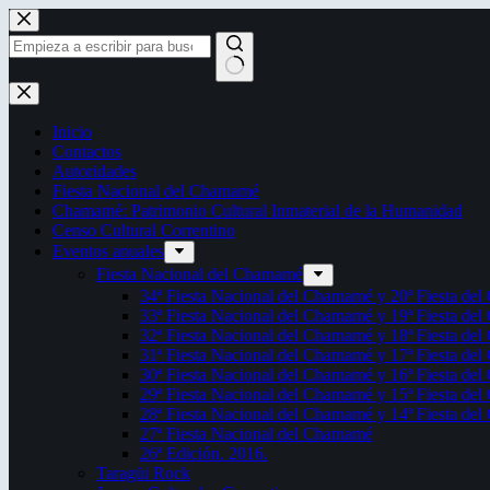
Saltar
al
contenido
Sin
resultados
Inicio
Contactos
Autoridades
Fiesta Nacional del Chamamé
Chamamé: Patrimonio Cultural Inmaterial de la Humanidad
Censo Cultural Correntino
Eventos anuales
Fiesta Nacional del Chamamé
34ª Fiesta Nacional del Chamamé y 20ª Fiesta de
33ª Fiesta Nacional del Chamamé y 19ª Fiesta de
32ª Fiesta Nacional del Chamamé y 18ª Fiesta de
31ª Fiesta Nacional del Chamamé y 17ª Fiesta de
30ª Fiesta Nacional del Chamamé y 16ª Fiesta de
29ª Fiesta Nacional del Chamamé y 15ª Fiesta de
28ª Fiesta Nacional del Chamamé y 14ª Fiesta de
27ª Fiesta Nacional del Chamamé
26ª Edición. 2016.
Taragüi Rock