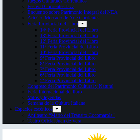
Juegos Culturales Correntinos
Festival Corrientes Jazz
Encuentro sobre Patrimonio Integral del NEA
ArteCo. Mercado de Arte Corrientes
Feria Provincial del Libro
14ª Feria Provincial del Libro
13ª Feria Provincial del Libro
12ª Feria Provincial del Libro
11ª Feria Provincial del Libro
10ª Feria Provincial del Libro
9ª Feria Provincial del Libro
8ª Feria Provincial del Libro
7ª Feria Provincial del Libro
6ª Feria Provincial del Libro
5ª Feria Provincial del Libro
Congreso del Patrimonio Cultural y Natural
Feria Internacional del libro
Mitos y leyendas
Semana de la Cultura Italiana
Espacios escénicos
Anfiteatro “Mario del Tránsito Cocomarola”
Teatro Oficial Juan de Vera