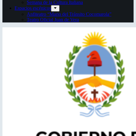
Semana de la Cultura Italiana
Espacios escénicos
Anfiteatro “Mario del Tránsito Cocomarola”
Teatro Oficial Juan de Vera