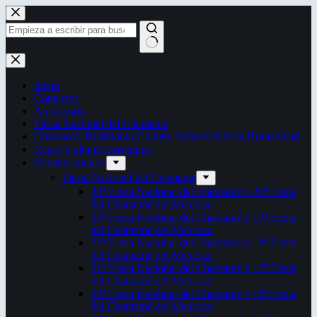
Saltar
al
contenido
Sin
resultados
Inicio
Contactos
Autoridades
Fiesta Nacional del Chamamé
Chamamé: Patrimonio Cultural Inmaterial de la Humanidad
Censo Cultural Correntino
Eventos anuales
Fiesta Nacional del Chamamé
34ª Fiesta Nacional del Chamamé y 20ª Fiesta
del Chamamé del Mercosur
33ª Fiesta Nacional del Chamamé y 19ª Fiesta
del Chamamé del Mercosur
32ª Fiesta Nacional del Chamamé y 18ª Fiesta
del Chamamé del Mercosur
31ª Fiesta Nacional del Chamamé y 17ª Fiesta
del Chamamé del Mercosur
30ª Fiesta Nacional del Chamamé y 16ª Fiesta
del Chamamé del Mercosur