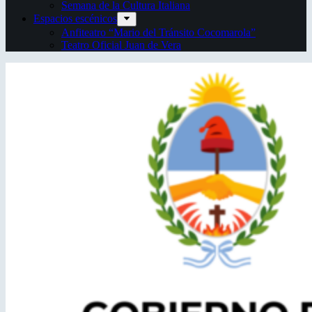
Semana de la Cultura Italiana
Espacios escénicos
Anfiteatro “Mario del Tránsito Cocomarola”
Teatro Oficial Juan de Vera