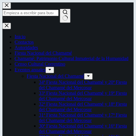
Saltar
al
contenido
Sin
resultados
Inicio
Contactos
Autoridades
Fiesta Nacional del Chamamé
Chamamé: Patrimonio Cultural Inmaterial de la Humanidad
Censo Cultural Correntino
Eventos anuales
Fiesta Nacional del Chamamé
34ª Fiesta Nacional del Chamamé y 20ª Fiesta
del Chamamé del Mercosur
33ª Fiesta Nacional del Chamamé y 19ª Fiesta
del Chamamé del Mercosur
32ª Fiesta Nacional del Chamamé y 18ª Fiesta
del Chamamé del Mercosur
31ª Fiesta Nacional del Chamamé y 17ª Fiesta
del Chamamé del Mercosur
30ª Fiesta Nacional del Chamamé y 16ª Fiesta
del Chamamé del Mercosur