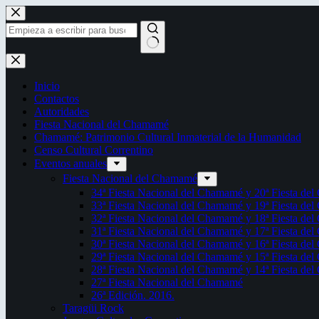
Saltar
al
contenido
Sin
resultados
Inicio
Contactos
Autoridades
Fiesta Nacional del Chamamé
Chamamé: Patrimonio Cultural Inmaterial de la Humanidad
Censo Cultural Correntino
Eventos anuales
Fiesta Nacional del Chamamé
34ª Fiesta Nacional del Chamamé y 20ª Fiesta de
33ª Fiesta Nacional del Chamamé y 19ª Fiesta de
32ª Fiesta Nacional del Chamamé y 18ª Fiesta de
31ª Fiesta Nacional del Chamamé y 17ª Fiesta de
30ª Fiesta Nacional del Chamamé y 16ª Fiesta de
29ª Fiesta Nacional del Chamamé y 15ª Fiesta de
28ª Fiesta Nacional del Chamamé y 14ª Fiesta de
27ª Fiesta Nacional del Chamamé
26ª Edición. 2016.
Taragüi Rock