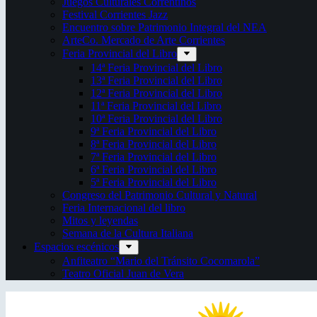
Juegos Culturales Correntinos
Festival Corrientes Jazz
Encuentro sobre Patrimonio Integral del NEA
ArteCo. Mercado de Arte Corrientes
Feria Provincial del Libro
14ª Feria Provincial del Libro
13ª Feria Provincial del Libro
12ª Feria Provincial del Libro
11ª Feria Provincial del Libro
10ª Feria Provincial del Libro
9ª Feria Provincial del Libro
8ª Feria Provincial del Libro
7ª Feria Provincial del Libro
6ª Feria Provincial del Libro
5ª Feria Provincial del Libro
Congreso del Patrimonio Cultural y Natural
Feria Internacional del libro
Mitos y leyendas
Semana de la Cultura Italiana
Espacios escénicos
Anfiteatro “Mario del Tránsito Cocomarola”
Teatro Oficial Juan de Vera