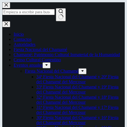
Saltar
al
contenido
Sin
resultados
Inicio
Contactos
Autoridades
Fiesta Nacional del Chamamé
Chamamé: Patrimonio Cultural Inmaterial de la Humanidad
Censo Cultural Correntino
Eventos anuales
Fiesta Nacional del Chamamé
34ª Fiesta Nacional del Chamamé y 20ª Fiesta
del Chamamé del Mercosur
33ª Fiesta Nacional del Chamamé y 19ª Fiesta
del Chamamé del Mercosur
32ª Fiesta Nacional del Chamamé y 18ª Fiesta
del Chamamé del Mercosur
31ª Fiesta Nacional del Chamamé y 17ª Fiesta
del Chamamé del Mercosur
30ª Fiesta Nacional del Chamamé y 16ª Fiesta
del Chamamé del Mercosur