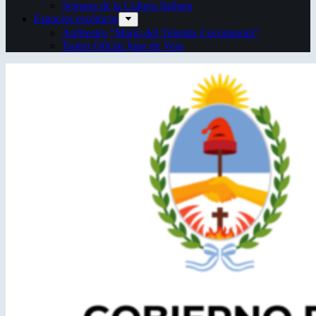
Semana de la Cultura Italiana
Espacios escénicos
Anfiteatro “Mario del Tránsito Cocomarola”
Teatro Oficial Juan de Vera