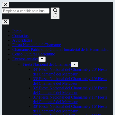
Saltar
al
contenido
Sin
resultados
Inicio
Contactos
Autoridades
Fiesta Nacional del Chamamé
Chamamé: Patrimonio Cultural Inmaterial de la Humanidad
Censo Cultural Correntino
Eventos anuales
Fiesta Nacional del Chamamé
34ª Fiesta Nacional del Chamamé y 20ª Fiesta
del Chamamé del Mercosur
33ª Fiesta Nacional del Chamamé y 19ª Fiesta
del Chamamé del Mercosur
32ª Fiesta Nacional del Chamamé y 18ª Fiesta
del Chamamé del Mercosur
31ª Fiesta Nacional del Chamamé y 17ª Fiesta
del Chamamé del Mercosur
30ª Fiesta Nacional del Chamamé y 16ª Fiesta
del Chamamé del Mercosur