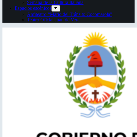
Semana de la Cultura Italiana
Espacios escénicos
Anfiteatro “Mario del Tránsito Cocomarola”
Teatro Oficial Juan de Vera