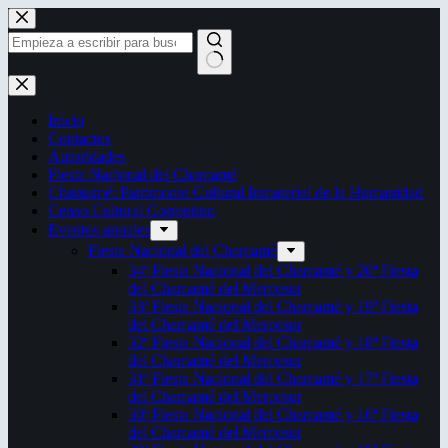
Saltar
al
contenido
Sin
resultados
Inicio
Contactos
Autoridades
Fiesta Nacional del Chamamé
Chamamé: Patrimonio Cultural Inmaterial de la Humanidad
Censo Cultural Correntino
Eventos anuales
Fiesta Nacional del Chamamé
34ª Fiesta Nacional del Chamamé y 20ª Fiesta
del Chamamé del Mercosur
33ª Fiesta Nacional del Chamamé y 19ª Fiesta
del Chamamé del Mercosur
32ª Fiesta Nacional del Chamamé y 18ª Fiesta
del Chamamé del Mercosur
31ª Fiesta Nacional del Chamamé y 17ª Fiesta
del Chamamé del Mercosur
30ª Fiesta Nacional del Chamamé y 16ª Fiesta
del Chamamé del Mercosur