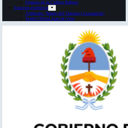
Semana de la Cultura Italiana
Espacios escénicos
Anfiteatro “Mario del Tránsito Cocomarola”
Teatro Oficial Juan de Vera