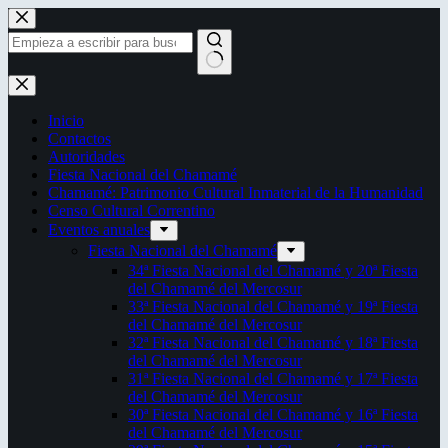
Saltar
al
contenido
Sin
resultados
Inicio
Contactos
Autoridades
Fiesta Nacional del Chamamé
Chamamé: Patrimonio Cultural Inmaterial de la Humanidad
Censo Cultural Correntino
Eventos anuales
Fiesta Nacional del Chamamé
34ª Fiesta Nacional del Chamamé y 20ª Fiesta
del Chamamé del Mercosur
33ª Fiesta Nacional del Chamamé y 19ª Fiesta
del Chamamé del Mercosur
32ª Fiesta Nacional del Chamamé y 18ª Fiesta
del Chamamé del Mercosur
31ª Fiesta Nacional del Chamamé y 17ª Fiesta
del Chamamé del Mercosur
30ª Fiesta Nacional del Chamamé y 16ª Fiesta
del Chamamé del Mercosur