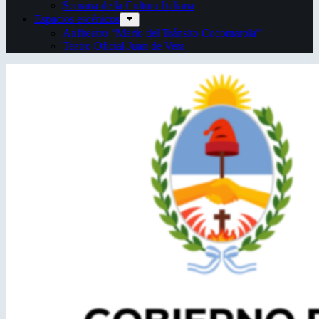
Semana de la Cultura Italiana
Espacios escénicos
Anfiteatro “Mario del Tránsito Cocomarola”
Teatro Oficial Juan de Vera