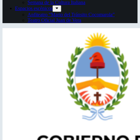
Semana de la Cultura Italiana
Espacios escénicos
Anfiteatro “Mario del Tránsito Cocomarola”
Teatro Oficial Juan de Vera