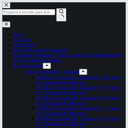
Saltar
al
contenido
Sin
resultados
Inicio
Contactos
Autoridades
Fiesta Nacional del Chamamé
Chamamé: Patrimonio Cultural Inmaterial de la Humanidad
Censo Cultural Correntino
Eventos anuales
Fiesta Nacional del Chamamé
34ª Fiesta Nacional del Chamamé y 20ª Fiesta
del Chamamé del Mercosur
33ª Fiesta Nacional del Chamamé y 19ª Fiesta
del Chamamé del Mercosur
32ª Fiesta Nacional del Chamamé y 18ª Fiesta
del Chamamé del Mercosur
31ª Fiesta Nacional del Chamamé y 17ª Fiesta
del Chamamé del Mercosur
30ª Fiesta Nacional del Chamamé y 16ª Fiesta
del Chamamé del Mercosur