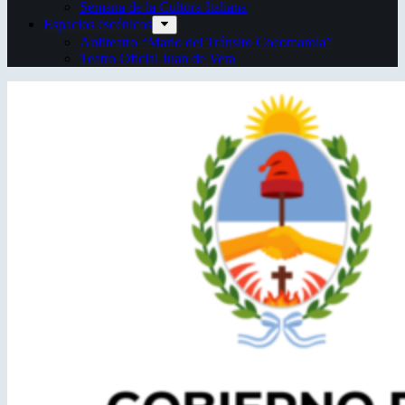
Semana de la Cultura Italiana
Espacios escénicos
Anfiteatro “Mario del Tránsito Cocomarola”
Teatro Oficial Juan de Vera