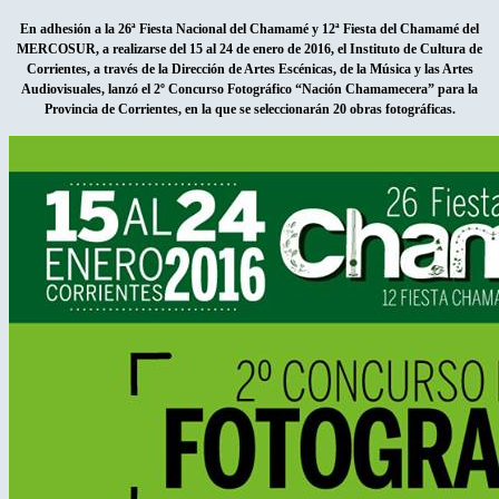
En adhesión a la 26ª Fiesta Nacional del Chamamé y 12ª Fiesta del Chamamé del
MERCOSUR, a realizarse del 15 al 24 de enero de 2016, el Instituto de Cultura de
Corrientes, a través de la Dirección de Artes Escénicas, de la Música y las Artes
Audiovisuales, lanzó el 2º Concurso Fotográfico “Nación Chamamecera” para la
Provincia de Corrientes, en la que se seleccionarán 20 obras fotográficas.