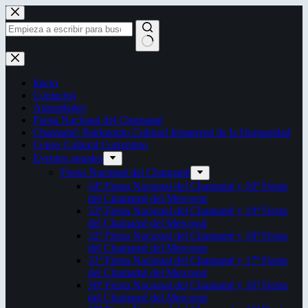
Saltar
al
contenido
Sin
resultados
Inicio
Contactos
Autoridades
Fiesta Nacional del Chamamé
Chamamé: Patrimonio Cultural Inmaterial de la Humanidad
Censo Cultural Correntino
Eventos anuales
Fiesta Nacional del Chamamé
34ª Fiesta Nacional del Chamamé y 20ª Fiesta
del Chamamé del Mercosur
33ª Fiesta Nacional del Chamamé y 19ª Fiesta
del Chamamé del Mercosur
32ª Fiesta Nacional del Chamamé y 18ª Fiesta
del Chamamé del Mercosur
31ª Fiesta Nacional del Chamamé y 17ª Fiesta
del Chamamé del Mercosur
30ª Fiesta Nacional del Chamamé y 16ª Fiesta
del Chamamé del Mercosur