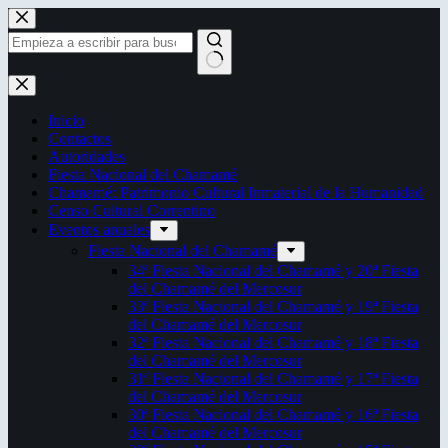
Saltar
al
contenido
Sin
resultados
Inicio
Contactos
Autoridades
Fiesta Nacional del Chamamé
Chamamé: Patrimonio Cultural Inmaterial de la Humanidad
Censo Cultural Correntino
Eventos anuales
Fiesta Nacional del Chamamé
34ª Fiesta Nacional del Chamamé y 20ª Fiesta
del Chamamé del Mercosur
33ª Fiesta Nacional del Chamamé y 19ª Fiesta
del Chamamé del Mercosur
32ª Fiesta Nacional del Chamamé y 18ª Fiesta
del Chamamé del Mercosur
31ª Fiesta Nacional del Chamamé y 17ª Fiesta
del Chamamé del Mercosur
30ª Fiesta Nacional del Chamamé y 16ª Fiesta
del Chamamé del Mercosur