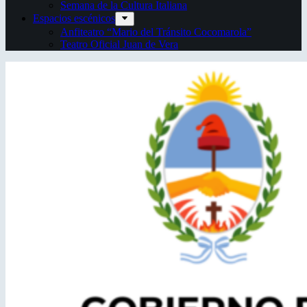
Semana de la Cultura Italiana
Espacios escénicos
Anfiteatro “Mario del Tránsito Cocomarola”
Teatro Oficial Juan de Vera