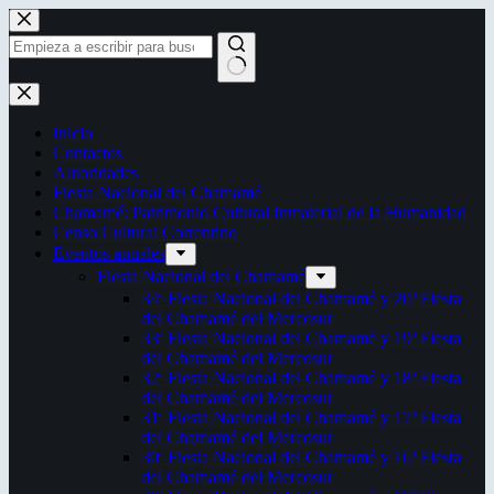
Saltar
al
contenido
Sin
resultados
Inicio
Contactos
Autoridades
Fiesta Nacional del Chamamé
Chamamé: Patrimonio Cultural Inmaterial de la Humanidad
Censo Cultural Correntino
Eventos anuales
Fiesta Nacional del Chamamé
34ª Fiesta Nacional del Chamamé y 20ª Fiesta
del Chamamé del Mercosur
33ª Fiesta Nacional del Chamamé y 19ª Fiesta
del Chamamé del Mercosur
32ª Fiesta Nacional del Chamamé y 18ª Fiesta
del Chamamé del Mercosur
31ª Fiesta Nacional del Chamamé y 17ª Fiesta
del Chamamé del Mercosur
30ª Fiesta Nacional del Chamamé y 16ª Fiesta
del Chamamé del Mercosur