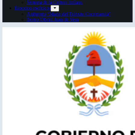
Semana de la Cultura Italiana
Espacios escénicos
Anfiteatro “Mario del Tránsito Cocomarola”
Teatro Oficial Juan de Vera