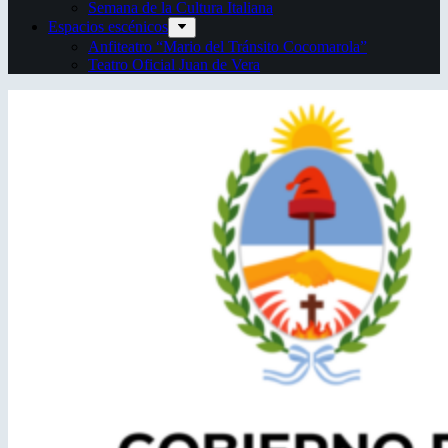
Semana de la Cultura Italiana
Espacios escénicos
Anfiteatro “Mario del Tránsito Cocomarola”
Teatro Oficial Juan de Vera