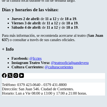
de la cultura local durante el fin de semana largo.
Días y horarios de las visitas:
Jueves 2 de abril:
de
11 a 12
y de
18 a 19
.
Viernes 3 de abril:
de
11 a 12
y de
18 a 19
.
Sábado 4 de abril:
de
11 a 12
y de
18 a 19
.
Para más información, se recomienda acercarse al teatro (
San Juan
637
) o consultar a través de sus canales oficiales.
+ Info
Facebook:
@Icctes
Instagram Teatro Vera:
@teatrooficialjuandevera
Cultura Corrientes:
@culturacorrientes
Teléfono: 0379 423-0640 - 0379 431-8800
Dirección: San Juan 546. Ciudad de Corrientes.
Horario: Lun a Vie 08:00 a 13:00 y 17:00 a 21:00 horas.