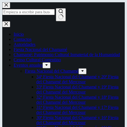
Saltar
al
contenido
Sin
resultados
Inicio
Contactos
Autoridades
Fiesta Nacional del Chamamé
Chamamé: Patrimonio Cultural Inmaterial de la Humanidad
Censo Cultural Correntino
Eventos anuales
Fiesta Nacional del Chamamé
34ª Fiesta Nacional del Chamamé y 20ª Fiesta
del Chamamé del Mercosur
33ª Fiesta Nacional del Chamamé y 19ª Fiesta
del Chamamé del Mercosur
32ª Fiesta Nacional del Chamamé y 18ª Fiesta
del Chamamé del Mercosur
31ª Fiesta Nacional del Chamamé y 17ª Fiesta
del Chamamé del Mercosur
30ª Fiesta Nacional del Chamamé y 16ª Fiesta
del Chamamé del Mercosur