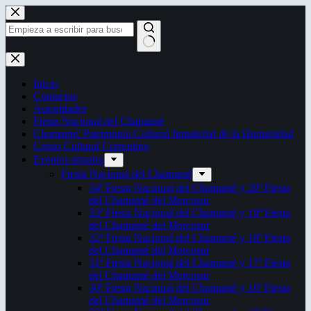
Saltar
al
contenido
Sin
resultados
Inicio
Contactos
Autoridades
Fiesta Nacional del Chamamé
Chamamé: Patrimonio Cultural Inmaterial de la Humanidad
Censo Cultural Correntino
Eventos anuales
Fiesta Nacional del Chamamé
34ª Fiesta Nacional del Chamamé y 20ª Fiesta
del Chamamé del Mercosur
33ª Fiesta Nacional del Chamamé y 19ª Fiesta
del Chamamé del Mercosur
32ª Fiesta Nacional del Chamamé y 18ª Fiesta
del Chamamé del Mercosur
31ª Fiesta Nacional del Chamamé y 17ª Fiesta
del Chamamé del Mercosur
30ª Fiesta Nacional del Chamamé y 16ª Fiesta
del Chamamé del Mercosur