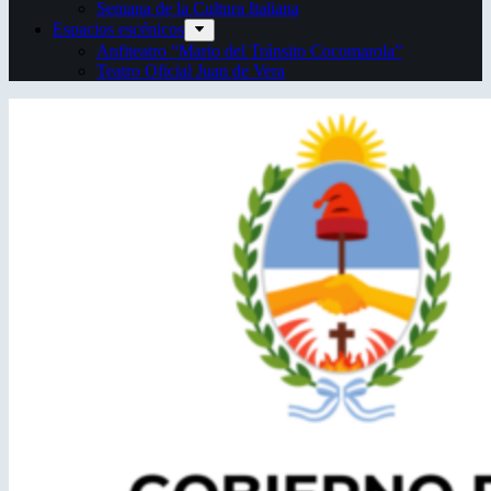
Semana de la Cultura Italiana
Espacios escénicos
Anfiteatro “Mario del Tránsito Cocomarola”
Teatro Oficial Juan de Vera