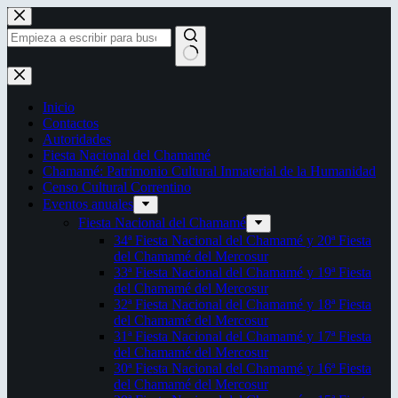
Saltar
al
contenido
Sin
resultados
Inicio
Contactos
Autoridades
Fiesta Nacional del Chamamé
Chamamé: Patrimonio Cultural Inmaterial de la Humanidad
Censo Cultural Correntino
Eventos anuales
Fiesta Nacional del Chamamé
34ª Fiesta Nacional del Chamamé y 20ª Fiesta
del Chamamé del Mercosur
33ª Fiesta Nacional del Chamamé y 19ª Fiesta
del Chamamé del Mercosur
32ª Fiesta Nacional del Chamamé y 18ª Fiesta
del Chamamé del Mercosur
31ª Fiesta Nacional del Chamamé y 17ª Fiesta
del Chamamé del Mercosur
30ª Fiesta Nacional del Chamamé y 16ª Fiesta
del Chamamé del Mercosur