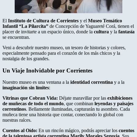
El
Instituto de Cultura de Corrientes
y el
Museo Temático
Infantil “La Pilarcita”
de Concepción de Yaguareté Corá, tienen el
placer de invitarte a un espacio único, donde la
cultura
y la
fantasía
se encuentran.
Veni a descubrir nuestro museo, un tesoro de historias y colores,
especialmente pensado para el corazón de los más chicos y la
nostalgia de los grandes.
Un Viaje Inolvidable por Corrientes
Nuestro museo es una ventana a la
identidad correntina
y a la
imaginación sin límites
:
Vitrinas que Cobran Vida:
Déjate maravillar por las
exhibiciones
de muñecas de todo el mundo
, que combinan
leyendas y paisajes
correntinos
. Bellamente iluminadas, capturarán tu asombro. Cada
muñeca tiene una historia que contar, conectando lo global con
nuestras raíces.
Cuentos al Oído:
En un rincón mágico, podrás apreciar los
cuentos
de la talentosa artista correntina Marily Morales Segovia
. Sus