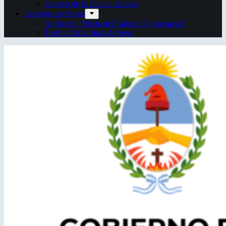
Semana de la Cultura Italiana
Espacios escénicos
Anfiteatro “Mario del Tránsito Cocomarola”
Teatro Oficial Juan de Vera