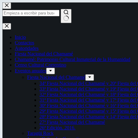
Saltar
al
contenido
Sin
resultados
Inicio
Contactos
Autoridades
Fiesta Nacional del Chamamé
Chamamé: Patrimonio Cultural Inmaterial de la Humanidad
Censo Cultural Correntino
Eventos anuales
Fiesta Nacional del Chamamé
34ª Fiesta Nacional del Chamamé y 20ª Fiesta de
33ª Fiesta Nacional del Chamamé y 19ª Fiesta de
32ª Fiesta Nacional del Chamamé y 18ª Fiesta de
31ª Fiesta Nacional del Chamamé y 17ª Fiesta de
30ª Fiesta Nacional del Chamamé y 16ª Fiesta de
29ª Fiesta Nacional del Chamamé y 15ª Fiesta de
28ª Fiesta Nacional del Chamamé y 14ª Fiesta de
27ª Fiesta Nacional del Chamamé
26ª Edición. 2016.
Taragüi Rock