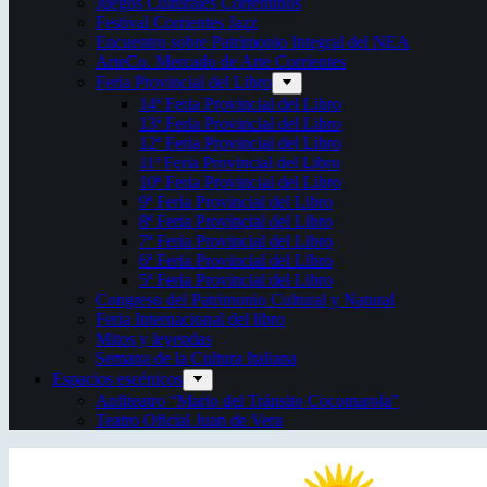
Juegos Culturales Correntinos
Festival Corrientes Jazz
Encuentro sobre Patrimonio Integral del NEA
ArteCo. Mercado de Arte Corrientes
Feria Provincial del Libro
14ª Feria Provincial del Libro
13ª Feria Provincial del Libro
12ª Feria Provincial del Libro
11ª Feria Provincial del Libro
10ª Feria Provincial del Libro
9ª Feria Provincial del Libro
8ª Feria Provincial del Libro
7ª Feria Provincial del Libro
6ª Feria Provincial del Libro
5ª Feria Provincial del Libro
Congreso del Patrimonio Cultural y Natural
Feria Internacional del libro
Mitos y leyendas
Semana de la Cultura Italiana
Espacios escénicos
Anfiteatro “Mario del Tránsito Cocomarola”
Teatro Oficial Juan de Vera