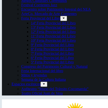
Juegos Culturales Correntinos
Festival Corrientes Jazz
Encuentro sobre Patrimonio Integral del NEA
ArteCo. Mercado de Arte Corrientes
Feria Provincial del Libro
14ª Feria Provincial del Libro
13ª Feria Provincial del Libro
12ª Feria Provincial del Libro
11ª Feria Provincial del Libro
10ª Feria Provincial del Libro
9ª Feria Provincial del Libro
8ª Feria Provincial del Libro
7ª Feria Provincial del Libro
6ª Feria Provincial del Libro
5ª Feria Provincial del Libro
Congreso del Patrimonio Cultural y Natural
Feria Internacional del libro
Mitos y leyendas
Semana de la Cultura Italiana
Espacios escénicos
Anfiteatro “Mario del Tránsito Cocomarola”
Teatro Oficial Juan de Vera