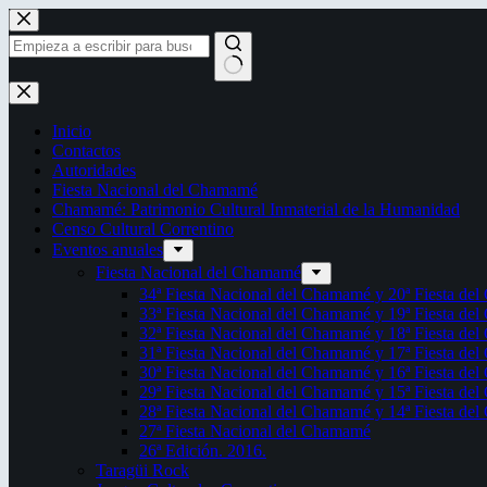
Saltar
al
contenido
Sin
resultados
Inicio
Contactos
Autoridades
Fiesta Nacional del Chamamé
Chamamé: Patrimonio Cultural Inmaterial de la Humanidad
Censo Cultural Correntino
Eventos anuales
Fiesta Nacional del Chamamé
34ª Fiesta Nacional del Chamamé y 20ª Fiesta de
33ª Fiesta Nacional del Chamamé y 19ª Fiesta de
32ª Fiesta Nacional del Chamamé y 18ª Fiesta de
31ª Fiesta Nacional del Chamamé y 17ª Fiesta de
30ª Fiesta Nacional del Chamamé y 16ª Fiesta de
29ª Fiesta Nacional del Chamamé y 15ª Fiesta de
28ª Fiesta Nacional del Chamamé y 14ª Fiesta de
27ª Fiesta Nacional del Chamamé
26ª Edición. 2016.
Taragüi Rock