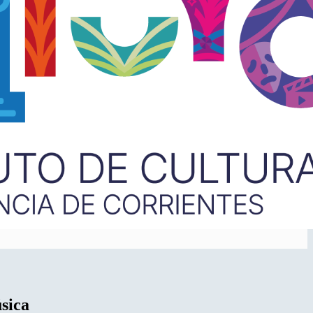
úsica