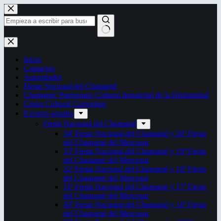
Saltar
al
contenido
Sin
resultados
Inicio
Contactos
Autoridades
Fiesta Nacional del Chamamé
Chamamé: Patrimonio Cultural Inmaterial de la Humanidad
Censo Cultural Correntino
Eventos anuales
Fiesta Nacional del Chamamé
34ª Fiesta Nacional del Chamamé y 20ª Fiesta
del Chamamé del Mercosur
33ª Fiesta Nacional del Chamamé y 19ª Fiesta
del Chamamé del Mercosur
32ª Fiesta Nacional del Chamamé y 18ª Fiesta
del Chamamé del Mercosur
31ª Fiesta Nacional del Chamamé y 17ª Fiesta
del Chamamé del Mercosur
30ª Fiesta Nacional del Chamamé y 16ª Fiesta
del Chamamé del Mercosur