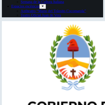
Semana de la Cultura Italiana
Espacios escénicos
Anfiteatro “Mario del Tránsito Cocomarola”
Teatro Oficial Juan de Vera