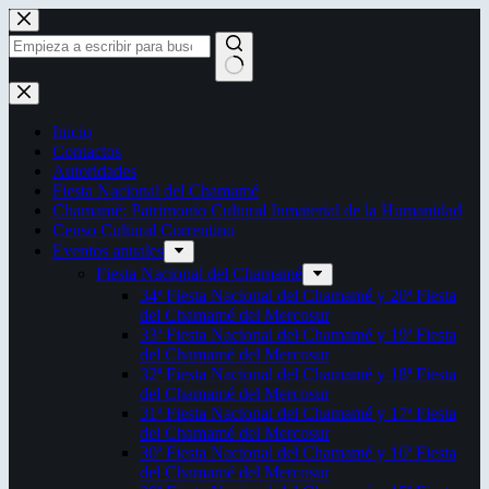
Saltar
al
contenido
Sin
resultados
Inicio
Contactos
Autoridades
Fiesta Nacional del Chamamé
Chamamé: Patrimonio Cultural Inmaterial de la Humanidad
Censo Cultural Correntino
Eventos anuales
Fiesta Nacional del Chamamé
34ª Fiesta Nacional del Chamamé y 20ª Fiesta
del Chamamé del Mercosur
33ª Fiesta Nacional del Chamamé y 19ª Fiesta
del Chamamé del Mercosur
32ª Fiesta Nacional del Chamamé y 18ª Fiesta
del Chamamé del Mercosur
31ª Fiesta Nacional del Chamamé y 17ª Fiesta
del Chamamé del Mercosur
30ª Fiesta Nacional del Chamamé y 16ª Fiesta
del Chamamé del Mercosur