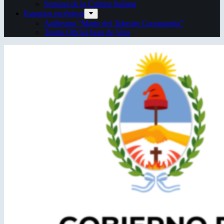
Semana de la Cultura Italiana
Espacios escénicos
Anfiteatro “Mario del Tránsito Cocomarola”
Teatro Oficial Juan de Vera