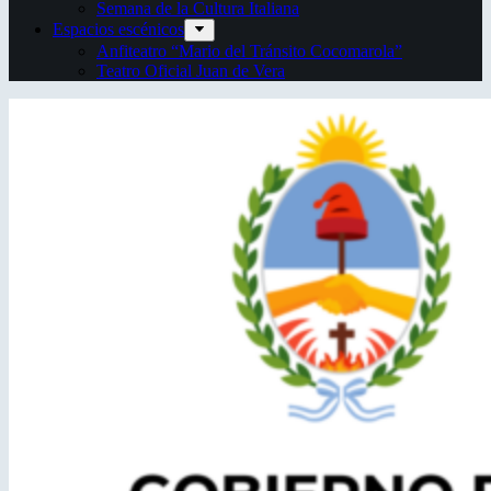
Semana de la Cultura Italiana
Espacios escénicos
Anfiteatro “Mario del Tránsito Cocomarola”
Teatro Oficial Juan de Vera