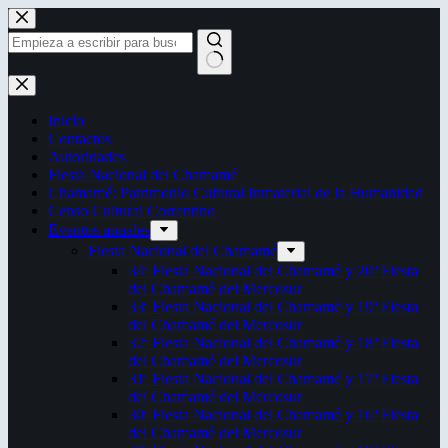
Saltar
al
contenido
Sin
resultados
Inicio
Contactos
Autoridades
Fiesta Nacional del Chamamé
Chamamé: Patrimonio Cultural Inmaterial de la Humanidad
Censo Cultural Correntino
Eventos anuales
Fiesta Nacional del Chamamé
34ª Fiesta Nacional del Chamamé y 20ª Fiesta
del Chamamé del Mercosur
33ª Fiesta Nacional del Chamamé y 19ª Fiesta
del Chamamé del Mercosur
32ª Fiesta Nacional del Chamamé y 18ª Fiesta
del Chamamé del Mercosur
31ª Fiesta Nacional del Chamamé y 17ª Fiesta
del Chamamé del Mercosur
30ª Fiesta Nacional del Chamamé y 16ª Fiesta
del Chamamé del Mercosur