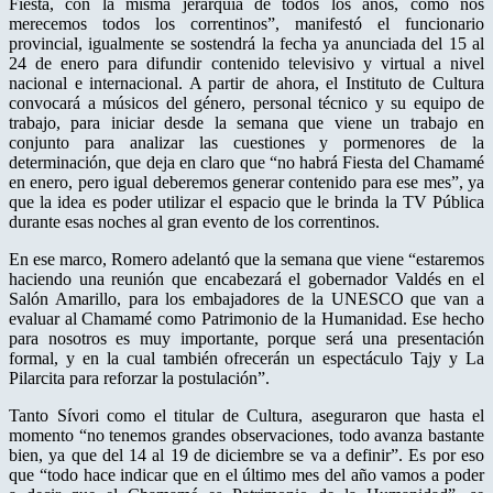
Fiesta, con la misma jerarquía de todos los años, como nos
merecemos todos los correntinos”, manifestó el funcionario
provincial, igualmente se sostendrá la fecha ya anunciada del 15 al
24 de enero para difundir contenido televisivo y virtual a nivel
nacional e internacional. A partir de ahora, el Instituto de Cultura
convocará a músicos del género, personal técnico y su equipo de
trabajo, para iniciar desde la semana que viene un trabajo en
conjunto para analizar las cuestiones y pormenores de la
determinación, que deja en claro que “no habrá Fiesta del Chamamé
en enero, pero igual deberemos generar contenido para ese mes”, ya
que la idea es poder utilizar el espacio que le brinda la TV Pública
durante esas noches al gran evento de los correntinos.
En ese marco, Romero adelantó que la semana que viene “estaremos
haciendo una reunión que encabezará el gobernador Valdés en el
Salón Amarillo, para los embajadores de la UNESCO que van a
evaluar al Chamamé como Patrimonio de la Humanidad. Ese hecho
para nosotros es muy importante, porque será una presentación
formal, y en la cual también ofrecerán un espectáculo Tajy y La
Pilarcita para reforzar la postulación”.
Tanto Sívori como el titular de Cultura, aseguraron que hasta el
momento “no tenemos grandes observaciones, todo avanza bastante
bien, ya que del 14 al 19 de diciembre se va a definir”. Es por eso
que “todo hace indicar que en el último mes del año vamos a poder