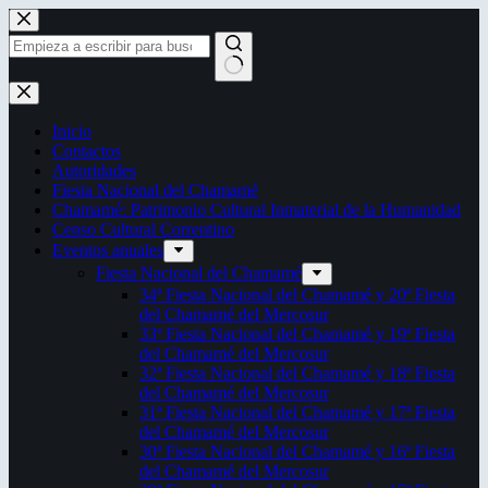
Saltar
al
contenido
Sin
resultados
Inicio
Contactos
Autoridades
Fiesta Nacional del Chamamé
Chamamé: Patrimonio Cultural Inmaterial de la Humanidad
Censo Cultural Correntino
Eventos anuales
Fiesta Nacional del Chamamé
34ª Fiesta Nacional del Chamamé y 20ª Fiesta
del Chamamé del Mercosur
33ª Fiesta Nacional del Chamamé y 19ª Fiesta
del Chamamé del Mercosur
32ª Fiesta Nacional del Chamamé y 18ª Fiesta
del Chamamé del Mercosur
31ª Fiesta Nacional del Chamamé y 17ª Fiesta
del Chamamé del Mercosur
30ª Fiesta Nacional del Chamamé y 16ª Fiesta
del Chamamé del Mercosur