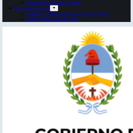
Semana de la Cultura Italiana
Espacios escénicos
Anfiteatro “Mario del Tránsito Cocomarola”
Teatro Oficial Juan de Vera