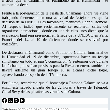
a decir que el Chamamé es Patrimonio de la Humanidad”, se
animaron a decir.
Frente a la postergación de la Fiesta del Chamamé, ahora “se viene
trabajando fuertemente en una actividad de festejo si es que la
decisión de la UNESCO es favorable”, manifestó Gabriel Romero.
Al respecto indicó que recientemente se recibieron cartas del
organismo internacional, donde en una de ellas “nos dicen que la
evaluación final será presencial en la sede de la UNESCO en París,
Francia, del 14 al 19 de diciembre, donde se resolverá por
votación”.
De declararse al Chamamé como Patrimonio Cultural Inmaterial de
la Humanidad el 19 de diciembre, “queremos hacer un festejo
simultáneo en todo el país”, comentaron. Y reiteraron que durante
las fechas que estaban previstas para la Fiesta en enero, también se
llevará adelante un gran festejo si se alcanza dicho logro,
aprovechando el espacio de la TV abierta.
Por último, recordaron que el homenaje a Ramona Galarza se va a
emitir este sábado a partir de las 22 horas a través de Telenord,
Canal 5tv y de las plataformas virtuales de Cultura.
Teléfono: 0379 423-0640 - 0379 431-8800