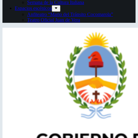
Semana de la Cultura Italiana
Espacios escénicos
Anfiteatro “Mario del Tránsito Cocomarola”
Teatro Oficial Juan de Vera