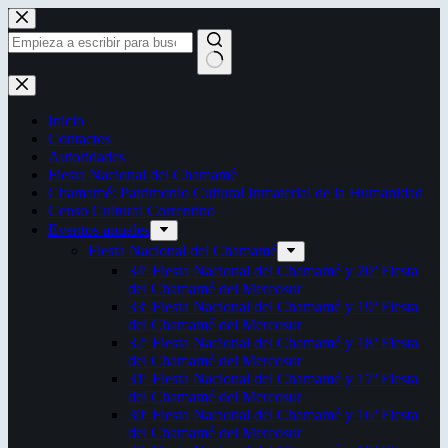
Saltar
al
contenido
Sin
resultados
Inicio
Contactos
Autoridades
Fiesta Nacional del Chamamé
Chamamé: Patrimonio Cultural Inmaterial de la Humanidad
Censo Cultural Correntino
Eventos anuales
Fiesta Nacional del Chamamé
34ª Fiesta Nacional del Chamamé y 20ª Fiesta
del Chamamé del Mercosur
33ª Fiesta Nacional del Chamamé y 19ª Fiesta
del Chamamé del Mercosur
32ª Fiesta Nacional del Chamamé y 18ª Fiesta
del Chamamé del Mercosur
31ª Fiesta Nacional del Chamamé y 17ª Fiesta
del Chamamé del Mercosur
30ª Fiesta Nacional del Chamamé y 16ª Fiesta
del Chamamé del Mercosur