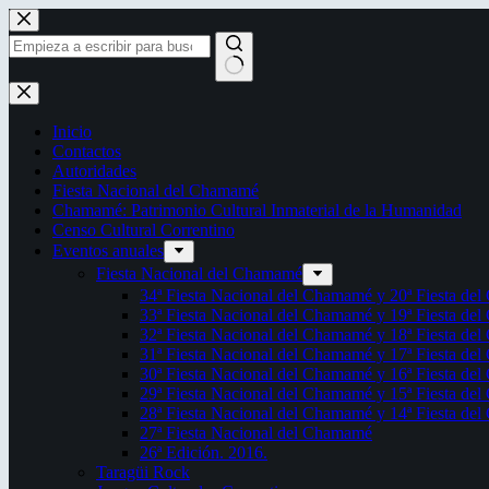
Saltar
al
contenido
Sin
resultados
Inicio
Contactos
Autoridades
Fiesta Nacional del Chamamé
Chamamé: Patrimonio Cultural Inmaterial de la Humanidad
Censo Cultural Correntino
Eventos anuales
Fiesta Nacional del Chamamé
34ª Fiesta Nacional del Chamamé y 20ª Fiesta de
33ª Fiesta Nacional del Chamamé y 19ª Fiesta de
32ª Fiesta Nacional del Chamamé y 18ª Fiesta de
31ª Fiesta Nacional del Chamamé y 17ª Fiesta de
30ª Fiesta Nacional del Chamamé y 16ª Fiesta de
29ª Fiesta Nacional del Chamamé y 15ª Fiesta de
28ª Fiesta Nacional del Chamamé y 14ª Fiesta de
27ª Fiesta Nacional del Chamamé
26ª Edición. 2016.
Taragüi Rock