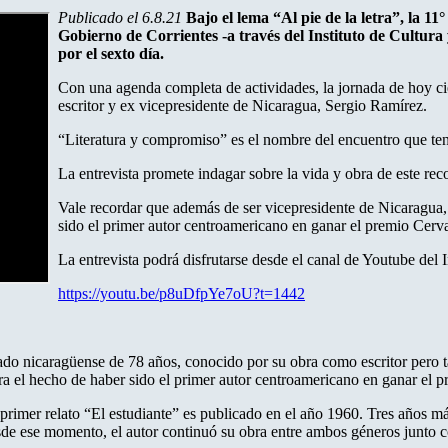
Publicado el 6.8.21
Bajo el lema “Al pie de la letra”, la 11
Gobierno de Corrientes -a través del Instituto de Cultura
por el sexto día.
Con una agenda completa de actividades, la jornada de hoy cie
escritor y ex vicepresidente de Nicaragua, Sergio Ramírez.
“Literatura y compromiso” es el nombre del encuentro que ten
La entrevista promete indagar sobre la vida y obra de este rec
Vale recordar que además de ser vicepresidente de Nicaragua, e
sido el primer autor centroamericano en ganar el premio Cerv
La entrevista podrá disfrutarse desde el canal de Youtube del In
https://youtu.be/p8uDfpYe7oU?t=1442
gado nicaragüense de 78 años, conocido por su obra como escritor pero 
tra el hecho de haber sido el primer autor centroamericano en ganar el
 primer relato “El estudiante” es publicado en el año 1960. Tres años má
sde ese momento, el autor continuó su obra entre ambos géneros junto c