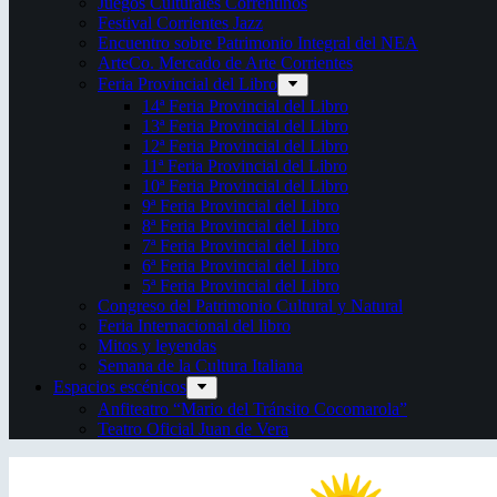
Juegos Culturales Correntinos
Festival Corrientes Jazz
Encuentro sobre Patrimonio Integral del NEA
ArteCo. Mercado de Arte Corrientes
Feria Provincial del Libro
14ª Feria Provincial del Libro
13ª Feria Provincial del Libro
12ª Feria Provincial del Libro
11ª Feria Provincial del Libro
10ª Feria Provincial del Libro
9ª Feria Provincial del Libro
8ª Feria Provincial del Libro
7ª Feria Provincial del Libro
6ª Feria Provincial del Libro
5ª Feria Provincial del Libro
Congreso del Patrimonio Cultural y Natural
Feria Internacional del libro
Mitos y leyendas
Semana de la Cultura Italiana
Espacios escénicos
Anfiteatro “Mario del Tránsito Cocomarola”
Teatro Oficial Juan de Vera