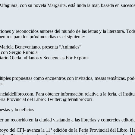
faguara, con su novela Margarita, está linda la mar, basada en sucesos
riones y reconocidos autores del mundo de las letras y la literatura. Tod
entros para los próximos días es el siguiente:
ariela Beneventano. presenta “Animales”
con Sergio Rubiola
río Ojeda. «Planos y Secuencias For Export»
ltiples propuestas como encuentros con invitados, mesas temáticas, podc
os.
ncialdellibro.com. Para obtener información relativa a la feria, el Insti
eria Provincial del Libro: Twitter: @ferialibrocorr
uestas y beneficios
r un recorrido en la ciudad visitando a las librerías y comercios editori
apoyo del CFI- avanza la 11° edición de la Feria Provincial del Libro. H