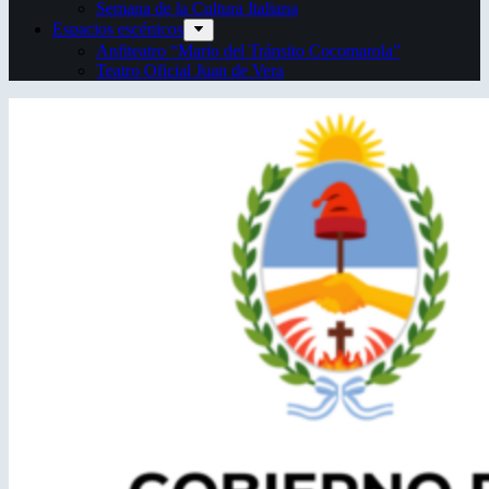
Semana de la Cultura Italiana
Espacios escénicos
Anfiteatro “Mario del Tránsito Cocomarola”
Teatro Oficial Juan de Vera