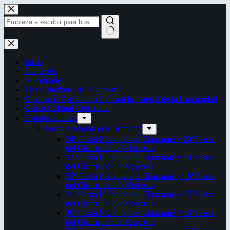
Saltar
al
contenido
Sin
resultados
Inicio
Contactos
Autoridades
Fiesta Nacional del Chamamé
Chamamé: Patrimonio Cultural Inmaterial de la Humanidad
Censo Cultural Correntino
Eventos anuales
Fiesta Nacional del Chamamé
34ª Fiesta Nacional del Chamamé y 20ª Fiesta
del Chamamé del Mercosur
33ª Fiesta Nacional del Chamamé y 19ª Fiesta
del Chamamé del Mercosur
32ª Fiesta Nacional del Chamamé y 18ª Fiesta
del Chamamé del Mercosur
31ª Fiesta Nacional del Chamamé y 17ª Fiesta
del Chamamé del Mercosur
30ª Fiesta Nacional del Chamamé y 16ª Fiesta
del Chamamé del Mercosur