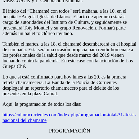
MERCOSUR y 1ª Celebración Mundial.
El inicio del “Chamamé con todos” será mañana, a las 10, en el
hospital «Ángela Iglesia de Llano». El acto de apertura estará a
cargo de autoridades del Instituto de Cultura, y seguidamente se
presentará Toty Montiel y su grupo Renovación. Formará parte
además un ballet folclórico invitado.
También el martes, a las 18, el chamamé desembarcará en el hospital
de campaña. Esta será una ocasión propicia para rendir homenaje a
los profesionales de la salud que desde marzo del 2019 vienen
luchando contra la pandemia. En este caso con la actuación de Los
Güepa Ché.
Lo que sí está confirmado para hoy lunes a las 20, es la primera
retreta chamamecera. La Banda de la Policía de Corrientes
desplegará un repertorio chamamecero para el deleite de los
presentes en la plaza Cabral.
Aquí, la programación de todos los días:
https://culturacorrientes.com/index.php/programacion-total-31-fiesta-
nacional-del-chamame
PROGRAMACIÓN