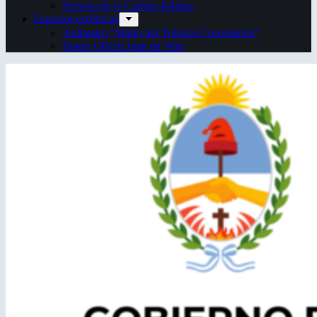
Semana de la Cultura Italiana
Espacios escénicos
Anfiteatro “Mario del Tránsito Cocomarola”
Teatro Oficial Juan de Vera