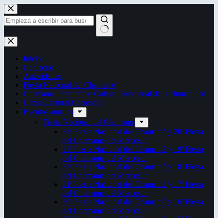
Saltar
al
contenido
Sin
resultados
Inicio
Contactos
Autoridades
Fiesta Nacional del Chamamé
Chamamé: Patrimonio Cultural Inmaterial de la Humanidad
Censo Cultural Correntino
Eventos anuales
Fiesta Nacional del Chamamé
34ª Fiesta Nacional del Chamamé y 20ª Fiesta
del Chamamé del Mercosur
33ª Fiesta Nacional del Chamamé y 19ª Fiesta
del Chamamé del Mercosur
32ª Fiesta Nacional del Chamamé y 18ª Fiesta
del Chamamé del Mercosur
31ª Fiesta Nacional del Chamamé y 17ª Fiesta
del Chamamé del Mercosur
30ª Fiesta Nacional del Chamamé y 16ª Fiesta
del Chamamé del Mercosur