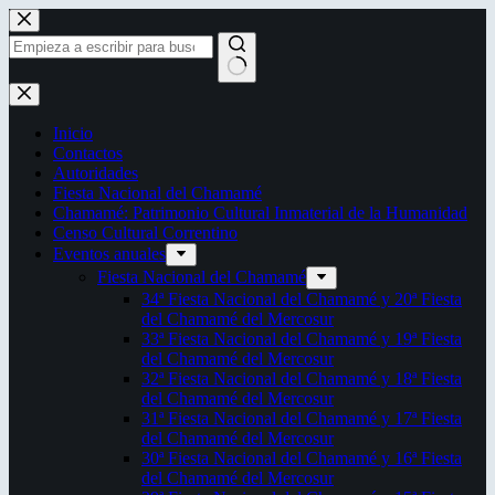
Saltar
al
contenido
Sin
resultados
Inicio
Contactos
Autoridades
Fiesta Nacional del Chamamé
Chamamé: Patrimonio Cultural Inmaterial de la Humanidad
Censo Cultural Correntino
Eventos anuales
Fiesta Nacional del Chamamé
34ª Fiesta Nacional del Chamamé y 20ª Fiesta
del Chamamé del Mercosur
33ª Fiesta Nacional del Chamamé y 19ª Fiesta
del Chamamé del Mercosur
32ª Fiesta Nacional del Chamamé y 18ª Fiesta
del Chamamé del Mercosur
31ª Fiesta Nacional del Chamamé y 17ª Fiesta
del Chamamé del Mercosur
30ª Fiesta Nacional del Chamamé y 16ª Fiesta
del Chamamé del Mercosur