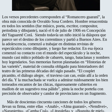
Los versos precedentes corresponden al “Romancero guaraní”, la
obra más conocida de Osvaldo Sosa Cordero. Hombre renacentista
en todos los sentidos (fue músico, poeta, escritor, compositor,
periodista y dibujante), nació el 6 de julio de 1906 en Concepción
del Yaguareté Corá. Siendo todavía un niño inició la diáspora que
parece ser el destino de los correntinos y partió a Buenos Aires. En
la adolescencia, comenzó a trabajar en distintas revistas de
espectáculos como dibujante, y luego fue redactor. En esa época
comenzó su contacto con el mundo del espectáculo y la noche,
mundo casi mítico poblado de cabarets, tango, bataclanas y nombres
hoy legendarios. Sus memorias fueron plasmadas en “Historias de
las varietés”, material de consulta obligado para historiadores del
teatro de las primeras décadas del siglo pasado. “El couplet
picantito, el diálogo alegre, el travieso can can, están allí a la orden
del día. Y la muchachada se vuelca a admirar ruidosamente los bien
torneados encantos de las chicas, rigurosamente cubiertos en
maillots de un sugestivo rosa pálido”, pinta la noche porteña con
precisión de observador y candor de provinciano en un fragmento.
Más de doscientas cincuenta canciones de todos los géneros
llevan su firma, entre ellas «Anahí», «Alma guaraní», «Nendivei»,
«Naranjerita», «Camba Cuá», «Litoraleña» y «Boquita de miel».