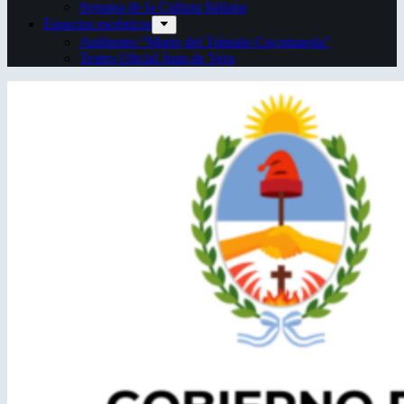
Semana de la Cultura Italiana
Espacios escénicos
Anfiteatro “Mario del Tránsito Cocomarola”
Teatro Oficial Juan de Vera