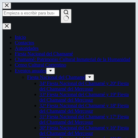
Saltar
al
contenido
Sin
resultados
Inicio
Contactos
Autoridades
Fiesta Nacional del Chamamé
Chamamé: Patrimonio Cultural Inmaterial de la Humanidad
Censo Cultural Correntino
Eventos anuales
Fiesta Nacional del Chamamé
34ª Fiesta Nacional del Chamamé y 20ª Fiesta
del Chamamé del Mercosur
33ª Fiesta Nacional del Chamamé y 19ª Fiesta
del Chamamé del Mercosur
32ª Fiesta Nacional del Chamamé y 18ª Fiesta
del Chamamé del Mercosur
31ª Fiesta Nacional del Chamamé y 17ª Fiesta
del Chamamé del Mercosur
30ª Fiesta Nacional del Chamamé y 16ª Fiesta
del Chamamé del Mercosur