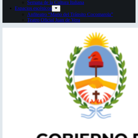
Semana de la Cultura Italiana
Espacios escénicos
Anfiteatro “Mario del Tránsito Cocomarola”
Teatro Oficial Juan de Vera