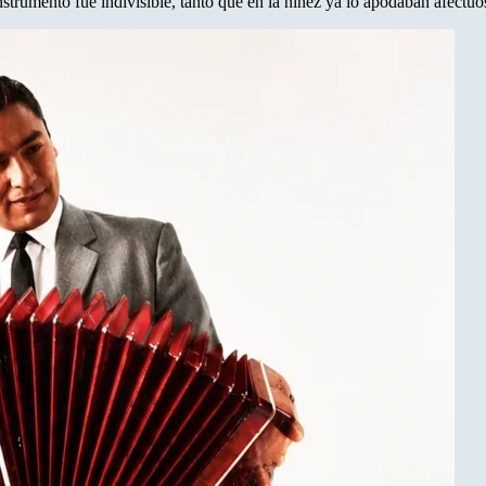
instrumento fue indivisible, tanto que en la niñez ya lo apodaban afect