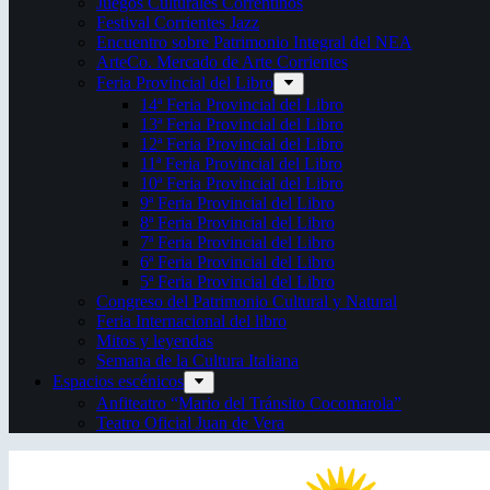
Juegos Culturales Correntinos
Festival Corrientes Jazz
Encuentro sobre Patrimonio Integral del NEA
ArteCo. Mercado de Arte Corrientes
Feria Provincial del Libro
14ª Feria Provincial del Libro
13ª Feria Provincial del Libro
12ª Feria Provincial del Libro
11ª Feria Provincial del Libro
10ª Feria Provincial del Libro
9ª Feria Provincial del Libro
8ª Feria Provincial del Libro
7ª Feria Provincial del Libro
6ª Feria Provincial del Libro
5ª Feria Provincial del Libro
Congreso del Patrimonio Cultural y Natural
Feria Internacional del libro
Mitos y leyendas
Semana de la Cultura Italiana
Espacios escénicos
Anfiteatro “Mario del Tránsito Cocomarola”
Teatro Oficial Juan de Vera