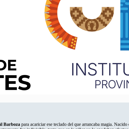
l Barboza
para acariciar ese teclado del que arrancaba magia. Nacido