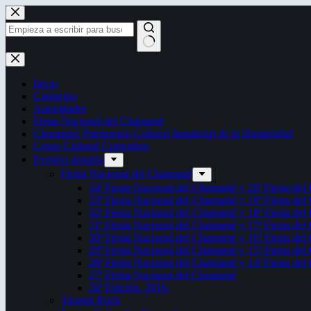
Saltar
al
contenido
Sin
resultados
Inicio
Contactos
Autoridades
Fiesta Nacional del Chamamé
Chamamé: Patrimonio Cultural Inmaterial de la Humanidad
Censo Cultural Correntino
Eventos anuales
Fiesta Nacional del Chamamé
34ª Fiesta Nacional del Chamamé y 20ª Fiesta de
33ª Fiesta Nacional del Chamamé y 19ª Fiesta de
32ª Fiesta Nacional del Chamamé y 18ª Fiesta de
31ª Fiesta Nacional del Chamamé y 17ª Fiesta de
30ª Fiesta Nacional del Chamamé y 16ª Fiesta de
29ª Fiesta Nacional del Chamamé y 15ª Fiesta de
28ª Fiesta Nacional del Chamamé y 14ª Fiesta de
27ª Fiesta Nacional del Chamamé
26ª Edición. 2016.
Taragüi Rock