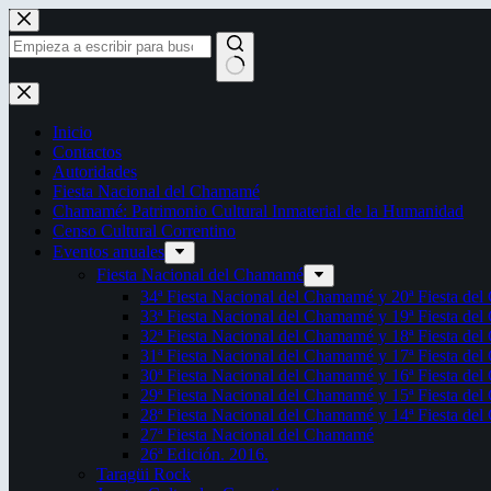
Saltar
al
contenido
Sin
resultados
Inicio
Contactos
Autoridades
Fiesta Nacional del Chamamé
Chamamé: Patrimonio Cultural Inmaterial de la Humanidad
Censo Cultural Correntino
Eventos anuales
Fiesta Nacional del Chamamé
34ª Fiesta Nacional del Chamamé y 20ª Fiesta de
33ª Fiesta Nacional del Chamamé y 19ª Fiesta de
32ª Fiesta Nacional del Chamamé y 18ª Fiesta de
31ª Fiesta Nacional del Chamamé y 17ª Fiesta de
30ª Fiesta Nacional del Chamamé y 16ª Fiesta de
29ª Fiesta Nacional del Chamamé y 15ª Fiesta de
28ª Fiesta Nacional del Chamamé y 14ª Fiesta de
27ª Fiesta Nacional del Chamamé
26ª Edición. 2016.
Taragüi Rock