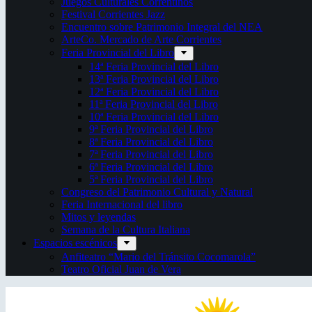
Juegos Culturales Correntinos
Festival Corrientes Jazz
Encuentro sobre Patrimonio Integral del NEA
ArteCo. Mercado de Arte Corrientes
Feria Provincial del Libro
14ª Feria Provincial del Libro
13ª Feria Provincial del Libro
12ª Feria Provincial del Libro
11ª Feria Provincial del Libro
10ª Feria Provincial del Libro
9ª Feria Provincial del Libro
8ª Feria Provincial del Libro
7ª Feria Provincial del Libro
6ª Feria Provincial del Libro
5ª Feria Provincial del Libro
Congreso del Patrimonio Cultural y Natural
Feria Internacional del libro
Mitos y leyendas
Semana de la Cultura Italiana
Espacios escénicos
Anfiteatro “Mario del Tránsito Cocomarola”
Teatro Oficial Juan de Vera