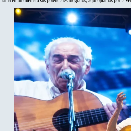
sitúa en un dilema a sus potenciales biógrafos; aquí optamos por la ver