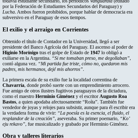
todavía estudiante secundario, los periódicos
Vanguardia
(editado
por la Federación de Estudiantes Secundarios del Paraguay) y
Lucha
. Ambos fueron prohibidos, porque hablar de democracia era
subversivo en el Paraguay de esos tiempos.
El exilio y el arraigo en Corrientes
Obtenido el título de Contador en la Universidad, llegó a ser
presidente del Banco Agrícola del Paraguay. El ascenso al poder de
Higinio Morínigo
tras el golpe de Estado de
1947
lo obligó a
exiliarse en la Argentina.
“Si me tomaban preso, me degollaban”
,
contó alguna vez.
“Mi partida fue triste, cómo no, quedaron mis
padres, mis hermanos, dejé mis ahorros”
.
La primera escala de su exilio fue la localidad correntina de
Chavarría
, donde probó suerte con un emprendimiento arrocero.
Fue amigo de otros ilustres fugitivos paraguayos de la dictadura,
como el maestro
Herminio Giménez
y el escritor
Augusto Roa
Bastos
, a quien apodaba afectuosamente “Roíta”. También fue
vendedor de joyas y relojes para subsistir, aunque para él escribir era
la verdadera forma de vivir:
“La poesía es la esencia, el fluido, el
resplandor de la creación”
, aseveraba. Su primer poemario,
“Ko’
eju rekavo”
, fue musicalizado y grabado por Herminio Giménez.
Obra y talleres literarios