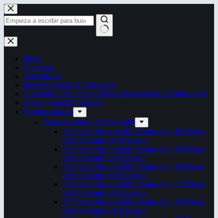
Saltar
al
contenido
Sin
resultados
Inicio
Contactos
Autoridades
Fiesta Nacional del Chamamé
Chamamé: Patrimonio Cultural Inmaterial de la Humanidad
Censo Cultural Correntino
Eventos anuales
Fiesta Nacional del Chamamé
34ª Fiesta Nacional del Chamamé y 20ª Fiesta
del Chamamé del Mercosur
33ª Fiesta Nacional del Chamamé y 19ª Fiesta
del Chamamé del Mercosur
32ª Fiesta Nacional del Chamamé y 18ª Fiesta
del Chamamé del Mercosur
31ª Fiesta Nacional del Chamamé y 17ª Fiesta
del Chamamé del Mercosur
30ª Fiesta Nacional del Chamamé y 16ª Fiesta
del Chamamé del Mercosur