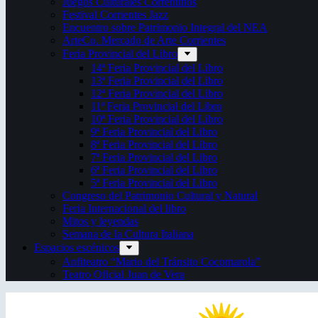
Juegos Culturales Correntinos
Festival Corrientes Jazz
Encuentro sobre Patrimonio Integral del NEA
ArteCo. Mercado de Arte Corrientes
Feria Provincial del Libro
14ª Feria Provincial del Libro
13ª Feria Provincial del Libro
12ª Feria Provincial del Libro
11ª Feria Provincial del Libro
10ª Feria Provincial del Libro
9ª Feria Provincial del Libro
8ª Feria Provincial del Libro
7ª Feria Provincial del Libro
6ª Feria Provincial del Libro
5ª Feria Provincial del Libro
Congreso del Patrimonio Cultural y Natural
Feria Internacional del libro
Mitos y leyendas
Semana de la Cultura Italiana
Espacios escénicos
Anfiteatro “Mario del Tránsito Cocomarola”
Teatro Oficial Juan de Vera