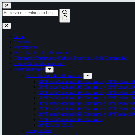
Saltar
al
contenido
Sin
resultados
Inicio
Contactos
Autoridades
Fiesta Nacional del Chamamé
Chamamé: Patrimonio Cultural Inmaterial de la Humanidad
Censo Cultural Correntino
Eventos anuales
Fiesta Nacional del Chamamé
34ª Fiesta Nacional del Chamamé y 20ª Fiesta de
33ª Fiesta Nacional del Chamamé y 19ª Fiesta de
32ª Fiesta Nacional del Chamamé y 18ª Fiesta de
31ª Fiesta Nacional del Chamamé y 17ª Fiesta de
30ª Fiesta Nacional del Chamamé y 16ª Fiesta de
29ª Fiesta Nacional del Chamamé y 15ª Fiesta de
28ª Fiesta Nacional del Chamamé y 14ª Fiesta de
27ª Fiesta Nacional del Chamamé
26ª Edición. 2016.
Taragüi Rock