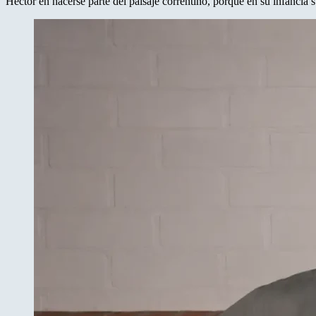
Héctor en hacerse parte del paisaje correntino, porque en su infancia