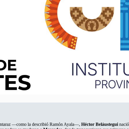
 montaraz —como la describió Ramón Ayala—,
Héctor Beláustegui
nació