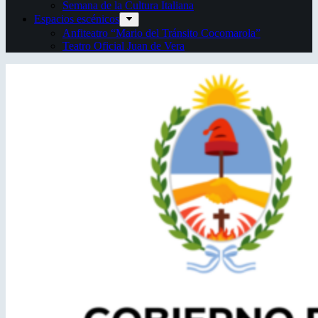
Semana de la Cultura Italiana
Espacios escénicos
Anfiteatro “Mario del Tránsito Cocomarola”
Teatro Oficial Juan de Vera