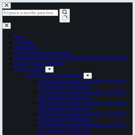
Saltar
al
contenido
Sin
resultados
Inicio
Contactos
Autoridades
Fiesta Nacional del Chamamé
Chamamé: Patrimonio Cultural Inmaterial de la Humanidad
Censo Cultural Correntino
Eventos anuales
Fiesta Nacional del Chamamé
34ª Fiesta Nacional del Chamamé y 20ª Fiesta
del Chamamé del Mercosur
33ª Fiesta Nacional del Chamamé y 19ª Fiesta
del Chamamé del Mercosur
32ª Fiesta Nacional del Chamamé y 18ª Fiesta
del Chamamé del Mercosur
31ª Fiesta Nacional del Chamamé y 17ª Fiesta
del Chamamé del Mercosur
30ª Fiesta Nacional del Chamamé y 16ª Fiesta
del Chamamé del Mercosur