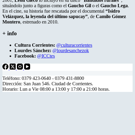
2001,
León Gieco
lo incluyó en su disco
“Bandidos rurales”
,
situándolo junto a figuras como el
Gaucho Gil
o el
Gaucho Lega
.
En el cine, su historia fue rescatada por el documental
“Isidro
Velázquez, la leyenda del último sapucay”
, de
Camilo Gómez
Montero
, estrenado en 2010.
+ info
Cultura Corrientes:
@culturacorrientes
Lourdes Sánchez:
@lourdesanchezok
Facebook:
@ICCtes
Teléfono: 0379 423-0640 - 0379 431-8800
Dirección: San Juan 546. Ciudad de Corrientes.
Horario: Lun a Vie 08:00 a 13:00 y 17:00 a 21:00 horas.