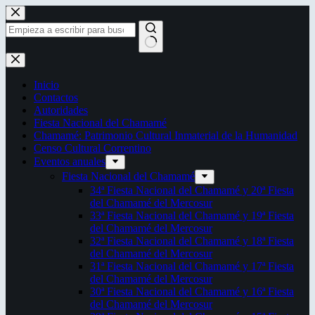
Saltar
al
contenido
Sin
resultados
Inicio
Contactos
Autoridades
Fiesta Nacional del Chamamé
Chamamé: Patrimonio Cultural Inmaterial de la Humanidad
Censo Cultural Correntino
Eventos anuales
Fiesta Nacional del Chamamé
34ª Fiesta Nacional del Chamamé y 20ª Fiesta
del Chamamé del Mercosur
33ª Fiesta Nacional del Chamamé y 19ª Fiesta
del Chamamé del Mercosur
32ª Fiesta Nacional del Chamamé y 18ª Fiesta
del Chamamé del Mercosur
31ª Fiesta Nacional del Chamamé y 17ª Fiesta
del Chamamé del Mercosur
30ª Fiesta Nacional del Chamamé y 16ª Fiesta
del Chamamé del Mercosur