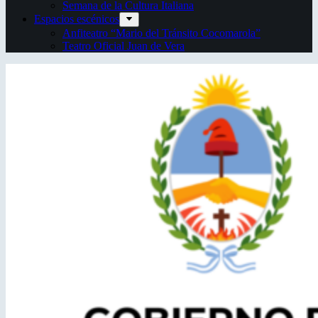
Semana de la Cultura Italiana
Espacios escénicos
Anfiteatro “Mario del Tránsito Cocomarola”
Teatro Oficial Juan de Vera