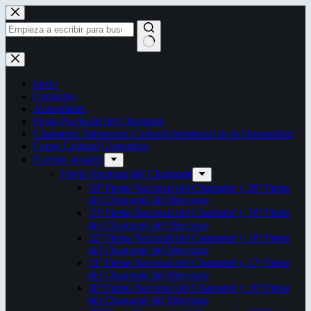
Saltar
al
contenido
Sin
resultados
Inicio
Contactos
Autoridades
Fiesta Nacional del Chamamé
Chamamé: Patrimonio Cultural Inmaterial de la Humanidad
Censo Cultural Correntino
Eventos anuales
Fiesta Nacional del Chamamé
34ª Fiesta Nacional del Chamamé y 20ª Fiesta
del Chamamé del Mercosur
33ª Fiesta Nacional del Chamamé y 19ª Fiesta
del Chamamé del Mercosur
32ª Fiesta Nacional del Chamamé y 18ª Fiesta
del Chamamé del Mercosur
31ª Fiesta Nacional del Chamamé y 17ª Fiesta
del Chamamé del Mercosur
30ª Fiesta Nacional del Chamamé y 16ª Fiesta
del Chamamé del Mercosur