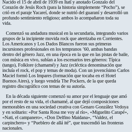
Nacido el 15 de abril de 1939 en Itatí y anotado Gonzalo del
Corazón de Jesús Roch (para la historia simplemente “Pocho”), se
crió en el paraje Yacareí, donde se nutrió del guaraní y desarrolló un
profundo sentimiento religioso; ambos lo acompañaron toda su
vida.
Comenzó su andadura musical en la secundaria, integrando varios
grupos de la incipiente movida rock que aterrizaba en Corrientes.
Los Americanos y Los Dados Blancos fueron sus primeras
incursiones profesionales en los tempranos ’60, ambas bandas
dentro del género Jazz, en una época en la que en las pistas de baile,
con música en vivo, subían a los escenarios tres géneros: Típica
(tango), Folklore (chamamé) y Jazz (ecléctica denominación que
incluía el rock, el pop y temas de moda). Con un jovencísimo Carlos
Maciel formó Los Impares (formación que tocaba en el Hotel
Buenos Aires), y luego vendría The Pockers, de la que queda
registro discográfico con temas de su autoría.
En la década siguiente comenzó su amor por el lenguaje que amó
por el resto de su vida, el chamamé, al que dejó composiciones
memorables en una sociedad creativa con Genaro González Vedoya
y en solitario: «Por Santa Rosa me voy al río», «Miguelito Carapé»,
«Nati, el campanero», «Don Delfino Maidana», “Valdez, el
carpinchero» y “Pueblero de allá ité”, que trascendió las fronteras
nacionales.