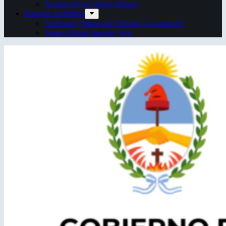
Semana de la Cultura Italiana
Espacios escénicos
Anfiteatro “Mario del Tránsito Cocomarola”
Teatro Oficial Juan de Vera