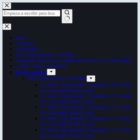
Saltar
al
contenido
Sin
resultados
Inicio
Contactos
Autoridades
Fiesta Nacional del Chamamé
Chamamé: Patrimonio Cultural Inmaterial de la Humanidad
Censo Cultural Correntino
Eventos anuales
Fiesta Nacional del Chamamé
34ª Fiesta Nacional del Chamamé y 20ª Fiesta
del Chamamé del Mercosur
33ª Fiesta Nacional del Chamamé y 19ª Fiesta
del Chamamé del Mercosur
32ª Fiesta Nacional del Chamamé y 18ª Fiesta
del Chamamé del Mercosur
31ª Fiesta Nacional del Chamamé y 17ª Fiesta
del Chamamé del Mercosur
30ª Fiesta Nacional del Chamamé y 16ª Fiesta
del Chamamé del Mercosur