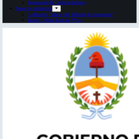
Semana de la Cultura Italiana
Espacios escénicos
Anfiteatro “Mario del Tránsito Cocomarola”
Teatro Oficial Juan de Vera