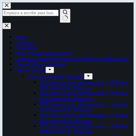
Saltar
al
contenido
Sin
resultados
Inicio
Contactos
Autoridades
Fiesta Nacional del Chamamé
Chamamé: Patrimonio Cultural Inmaterial de la Humanidad
Censo Cultural Correntino
Eventos anuales
Fiesta Nacional del Chamamé
34ª Fiesta Nacional del Chamamé y 20ª Fiesta
del Chamamé del Mercosur
33ª Fiesta Nacional del Chamamé y 19ª Fiesta
del Chamamé del Mercosur
32ª Fiesta Nacional del Chamamé y 18ª Fiesta
del Chamamé del Mercosur
31ª Fiesta Nacional del Chamamé y 17ª Fiesta
del Chamamé del Mercosur
30ª Fiesta Nacional del Chamamé y 16ª Fiesta
del Chamamé del Mercosur