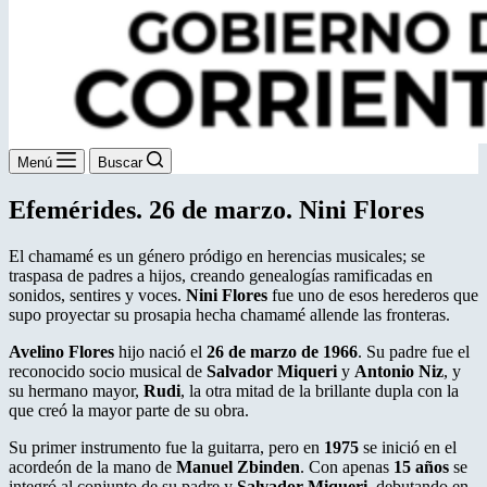
Menú
Buscar
Efemérides. 26 de marzo. Nini Flores
El chamamé es un género pródigo en herencias musicales; se
traspasa de padres a hijos, creando genealogías ramificadas en
sonidos, sentires y voces.
Nini Flores
fue uno de esos herederos que
supo proyectar su prosapia hecha chamamé allende las fronteras.
Avelino Flores
hijo nació el
26 de marzo de 1966
. Su padre fue el
reconocido socio musical de
Salvador Miqueri
y
Antonio Niz
, y
su hermano mayor,
Rudi
, la otra mitad de la brillante dupla con la
que creó la mayor parte de su obra.
Su primer instrumento fue la guitarra, pero en
1975
se inició en el
acordeón de la mano de
Manuel Zbinden
. Con apenas
15 años
se
integró al conjunto de su padre y
Salvador Miqueri
, debutando en