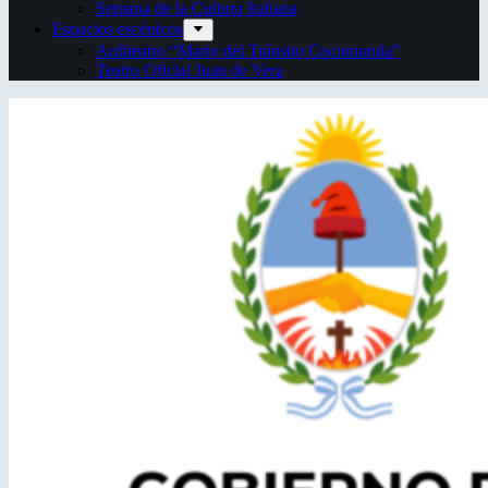
Semana de la Cultura Italiana
Espacios escénicos
Anfiteatro “Mario del Tránsito Cocomarola”
Teatro Oficial Juan de Vera