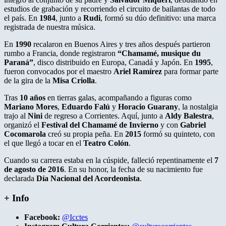
estudios de grabación y recorriendo el circuito de bailantas de todo
el país. En
1984
, junto a
Rudi
, formó su dúo definitivo: una marca
registrada de nuestra música.
En
1990
recalaron en Buenos Aires y tres años después partieron
rumbo a Francia, donde registraron
“Chamamé, musique du
Paraná”
, disco distribuido en Europa, Canadá y Japón. En
1995
,
fueron convocados por el maestro
Ariel Ramírez
para formar parte
de la gira de la
Misa Criolla
.
Tras
10 años
en tierras galas, acompañando a figuras como
Mariano Mores
,
Eduardo Falú
y
Horacio Guarany
, la nostalgia
trajo al
Nini
de regreso a Corrientes. Aquí, junto a
Aldy Balestra
,
organizó el
Festival del Chamamé de Invierno
y con
Gabriel
Cocomarola
creó su propia peña. En
2015
formó su quinteto, con
el que llegó a tocar en el
Teatro Colón
.
Cuando su carrera estaba en la cúspide, falleció repentinamente el
7
de agosto de 2016
. En su honor, la fecha de su nacimiento fue
declarada
Día Nacional del Acordeonista
.
+ Info
Facebook:
@Icctes