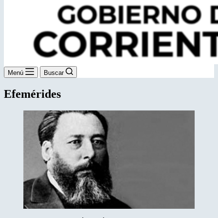
Menú
Buscar
Efemérides