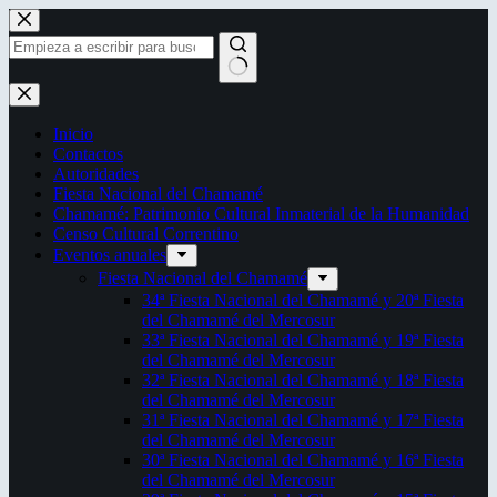
Saltar
al
contenido
Sin
resultados
Inicio
Contactos
Autoridades
Fiesta Nacional del Chamamé
Chamamé: Patrimonio Cultural Inmaterial de la Humanidad
Censo Cultural Correntino
Eventos anuales
Fiesta Nacional del Chamamé
34ª Fiesta Nacional del Chamamé y 20ª Fiesta
del Chamamé del Mercosur
33ª Fiesta Nacional del Chamamé y 19ª Fiesta
del Chamamé del Mercosur
32ª Fiesta Nacional del Chamamé y 18ª Fiesta
del Chamamé del Mercosur
31ª Fiesta Nacional del Chamamé y 17ª Fiesta
del Chamamé del Mercosur
30ª Fiesta Nacional del Chamamé y 16ª Fiesta
del Chamamé del Mercosur