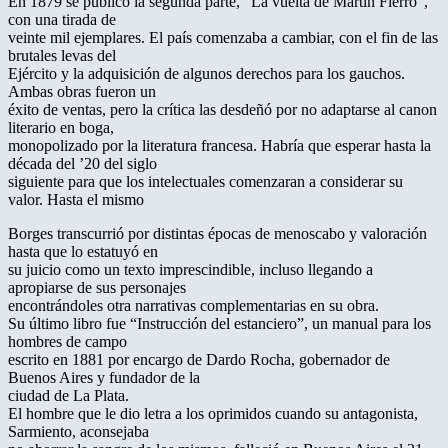
En 1879 se publicó la segunda parte, “La vuelta de Martín Fierro”,
con una tirada de
veinte mil ejemplares. El país comenzaba a cambiar, con el fin de las
brutales levas del
Ejército y la adquisición de algunos derechos para los gauchos.
Ambas obras fueron un
éxito de ventas, pero la crítica las desdeñó por no adaptarse al canon
literario en boga,
monopolizado por la literatura francesa. Habría que esperar hasta la
década del ’20 del siglo
siguiente para que los intelectuales comenzaran a considerar su
valor. Hasta el mismo
Borges transcurrió por distintas épocas de menoscabo y valoración
hasta que lo estatuyó en
su juicio como un texto imprescindible, incluso llegando a
apropiarse de sus personajes
encontrándoles otra narrativas complementarias en su obra.
Su último libro fue “Instrucción del estanciero”, un manual para los
hombres de campo
escrito en 1881 por encargo de Dardo Rocha, gobernador de
Buenos Aires y fundador de la
ciudad de La Plata.
El hombre que le dio letra a los oprimidos cuando su antagonista,
Sarmiento, aconsejaba