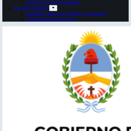
Semana de la Cultura Italiana
Espacios escénicos
Anfiteatro “Mario del Tránsito Cocomarola”
Teatro Oficial Juan de Vera