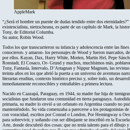
AppleMark
“¿Será el hombre un puente de dudas tendido entre dos eternidades?”
existencialista, nietzscheana, es parte de un capítulo de Mark, la histo
Tony, de Editorial Columba.
Su autor, Robin Wood.
Todos los que transcurrieron su infancia y adolescencia entre las fines 
conocieron- y amaron- los personajes de Wood y fueron marcados, de
por ellos. Kayan, Dax, Harry White, Morten, Martin Hel, Pepe Sánch
Ronstadt, El Cosaco, Or- Grund y muchos, muchísimos más, poblaron
Tony, Fantasía, Intervalo, D’Artagnan y Nippur Magnum, las revista
treinta años en los que abrió la puerta a un universo de aventuras narr
literarias eruditas, contexto histórico preciso y, sobre todo, un desarro
inmediatamente reconocibles y entrañables a primera lectura.
Nacido en Caazapá, Paraguay, en 1944, su madre fue hija de inmigran
socialistas que fundaron una comunidad en tierra paraguaya. Autodida
primaria, su madre lo envió a un orfanato en Argentina cuando no pu
manteniéndolo. Su vida comenzaba a parecerse a los protagonistas de l
con voracidad, escritos por Conrad o London, Por Hemingway u Oest
para sobrevivir, y soñando con ser dibujante se inscribió en la Escue
Arte, donde descubrió dos cosas: que no tenía talento para el dibujo 