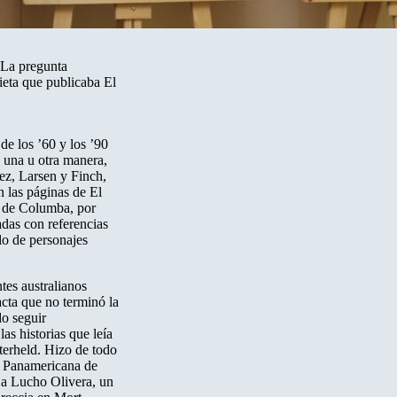
 La pregunta
rieta que publicaba El
de los ’60 y los ’90
 una u otra manera,
ez, Larsen y Finch,
 las páginas de El
s de Columba, por
adas con referencias
llo de personajes
tes australianos
cta que no terminó la
do seguir
as historias que leía
erheld. Hizo de todo
la Panamericana de
y a Lucho Olivera, un