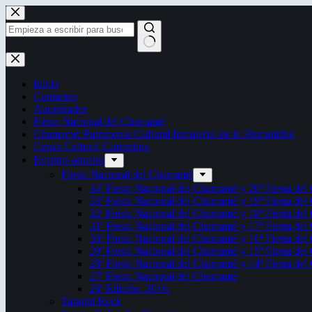
Saltar
al
contenido
Sin
resultados
Inicio
Contactos
Autoridades
Fiesta Nacional del Chamamé
Chamamé: Patrimonio Cultural Inmaterial de la Humanidad
Censo Cultural Correntino
Eventos anuales
Fiesta Nacional del Chamamé
34ª Fiesta Nacional del Chamamé y 20ª Fiesta de
33ª Fiesta Nacional del Chamamé y 19ª Fiesta de
32ª Fiesta Nacional del Chamamé y 18ª Fiesta de
31ª Fiesta Nacional del Chamamé y 17ª Fiesta de
30ª Fiesta Nacional del Chamamé y 16ª Fiesta de
29ª Fiesta Nacional del Chamamé y 15ª Fiesta de
28ª Fiesta Nacional del Chamamé y 14ª Fiesta de
27ª Fiesta Nacional del Chamamé
26ª Edición. 2016.
Taragüi Rock