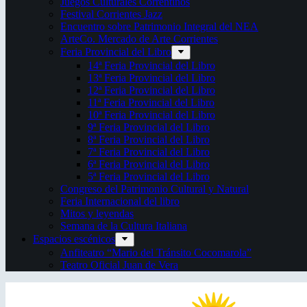
Juegos Culturales Correntinos
Festival Corrientes Jazz
Encuentro sobre Patrimonio Integral del NEA
ArteCo. Mercado de Arte Corrientes
Feria Provincial del Libro
14ª Feria Provincial del Libro
13ª Feria Provincial del Libro
12ª Feria Provincial del Libro
11ª Feria Provincial del Libro
10ª Feria Provincial del Libro
9ª Feria Provincial del Libro
8ª Feria Provincial del Libro
7ª Feria Provincial del Libro
6ª Feria Provincial del Libro
5ª Feria Provincial del Libro
Congreso del Patrimonio Cultural y Natural
Feria Internacional del libro
Mitos y leyendas
Semana de la Cultura Italiana
Espacios escénicos
Anfiteatro “Mario del Tránsito Cocomarola”
Teatro Oficial Juan de Vera