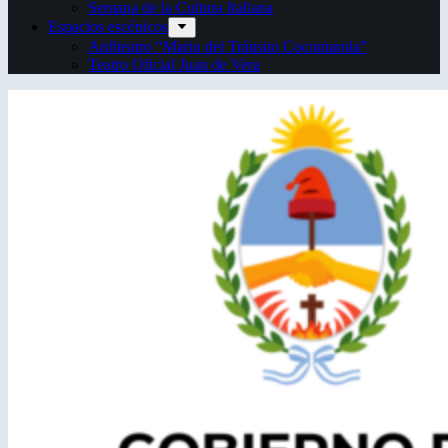
Semana de la Cultura Italiana
Espacios escénicos
Anfiteatro “Mario del Tránsito Cocomarola”
Teatro Oficial Juan de Vera