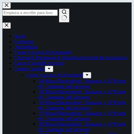
Saltar
al
contenido
Sin
resultados
Inicio
Contactos
Autoridades
Fiesta Nacional del Chamamé
Chamamé: Patrimonio Cultural Inmaterial de la Humanidad
Censo Cultural Correntino
Eventos anuales
Fiesta Nacional del Chamamé
34ª Fiesta Nacional del Chamamé y 20ª Fiesta
del Chamamé del Mercosur
33ª Fiesta Nacional del Chamamé y 19ª Fiesta
del Chamamé del Mercosur
32ª Fiesta Nacional del Chamamé y 18ª Fiesta
del Chamamé del Mercosur
31ª Fiesta Nacional del Chamamé y 17ª Fiesta
del Chamamé del Mercosur
30ª Fiesta Nacional del Chamamé y 16ª Fiesta
del Chamamé del Mercosur