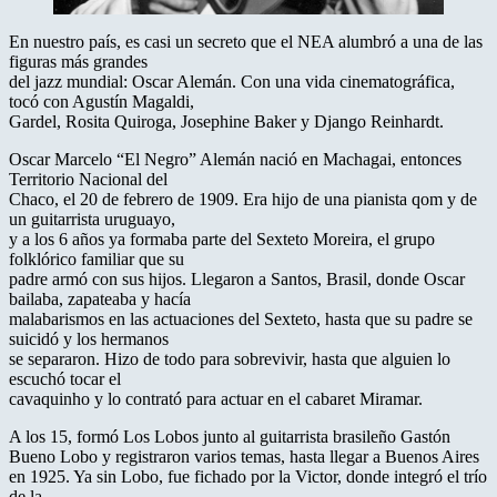
En nuestro país, es casi un secreto que el NEA alumbró a una de las
figuras más grandes
del jazz mundial: Oscar Alemán. Con una vida cinematográfica,
tocó con Agustín Magaldi,
Gardel, Rosita Quiroga, Josephine Baker y Django Reinhardt.
Oscar Marcelo “El Negro” Alemán nació en Machagai, entonces
Territorio Nacional del
Chaco, el 20 de febrero de 1909. Era hijo de una pianista qom y de
un guitarrista uruguayo,
y a los 6 años ya formaba parte del Sexteto Moreira, el grupo
folklórico familiar que su
padre armó con sus hijos. Llegaron a Santos, Brasil, donde Oscar
bailaba, zapateaba y hacía
malabarismos en las actuaciones del Sexteto, hasta que su padre se
suicidó y los hermanos
se separaron. Hizo de todo para sobrevivir, hasta que alguien lo
escuchó tocar el
cavaquinho y lo contrató para actuar en el cabaret Miramar.
A los 15, formó Los Lobos junto al guitarrista brasileño Gastón
Bueno Lobo y registraron varios temas, hasta llegar a Buenos Aires
en 1925. Ya sin Lobo, fue fichado por la Victor, donde integró el trío
de la