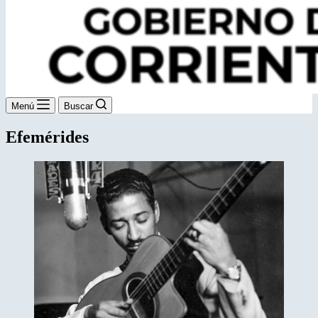
Menú
Buscar
Efemérides