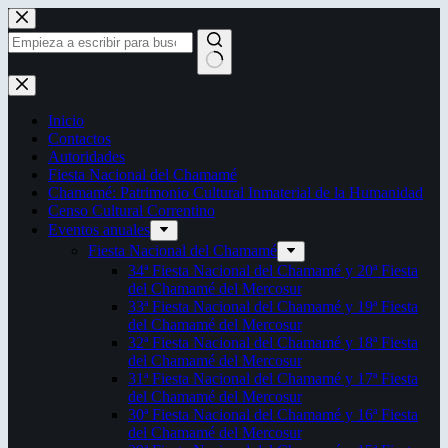
Saltar
al
contenido
Sin
resultados
Inicio
Contactos
Autoridades
Fiesta Nacional del Chamamé
Chamamé: Patrimonio Cultural Inmaterial de la Humanidad
Censo Cultural Correntino
Eventos anuales
Fiesta Nacional del Chamamé
34ª Fiesta Nacional del Chamamé y 20ª Fiesta
del Chamamé del Mercosur
33ª Fiesta Nacional del Chamamé y 19ª Fiesta
del Chamamé del Mercosur
32ª Fiesta Nacional del Chamamé y 18ª Fiesta
del Chamamé del Mercosur
31ª Fiesta Nacional del Chamamé y 17ª Fiesta
del Chamamé del Mercosur
30ª Fiesta Nacional del Chamamé y 16ª Fiesta
del Chamamé del Mercosur