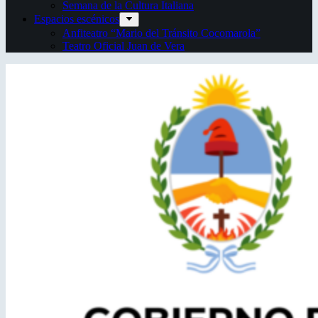
Semana de la Cultura Italiana
Espacios escénicos
Anfiteatro “Mario del Tránsito Cocomarola”
Teatro Oficial Juan de Vera