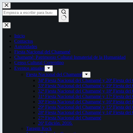
Saltar
al
contenido
Sin
resultados
Inicio
Contactos
Autoridades
Fiesta Nacional del Chamamé
Chamamé: Patrimonio Cultural Inmaterial de la Humanidad
Censo Cultural Correntino
Eventos anuales
Fiesta Nacional del Chamamé
34ª Fiesta Nacional del Chamamé y 20ª Fiesta de
33ª Fiesta Nacional del Chamamé y 19ª Fiesta de
32ª Fiesta Nacional del Chamamé y 18ª Fiesta de
31ª Fiesta Nacional del Chamamé y 17ª Fiesta de
30ª Fiesta Nacional del Chamamé y 16ª Fiesta de
29ª Fiesta Nacional del Chamamé y 15ª Fiesta de
28ª Fiesta Nacional del Chamamé y 14ª Fiesta de
27ª Fiesta Nacional del Chamamé
26ª Edición. 2016.
Taragüi Rock