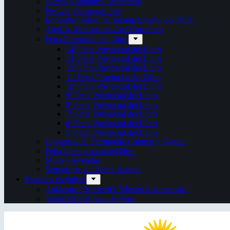
Juegos Culturales Correntinos
Festival Corrientes Jazz
Encuentro sobre Patrimonio Integral del NEA
ArteCo. Mercado de Arte Corrientes
Feria Provincial del Libro
14ª Feria Provincial del Libro
13ª Feria Provincial del Libro
12ª Feria Provincial del Libro
11ª Feria Provincial del Libro
10ª Feria Provincial del Libro
9ª Feria Provincial del Libro
8ª Feria Provincial del Libro
7ª Feria Provincial del Libro
6ª Feria Provincial del Libro
5ª Feria Provincial del Libro
Congreso del Patrimonio Cultural y Natural
Feria Internacional del libro
Mitos y leyendas
Semana de la Cultura Italiana
Espacios escénicos
Anfiteatro “Mario del Tránsito Cocomarola”
Teatro Oficial Juan de Vera