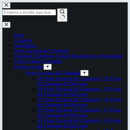
Saltar
al
contenido
Sin
resultados
Inicio
Contactos
Autoridades
Fiesta Nacional del Chamamé
Chamamé: Patrimonio Cultural Inmaterial de la Humanidad
Censo Cultural Correntino
Eventos anuales
Fiesta Nacional del Chamamé
34ª Fiesta Nacional del Chamamé y 20ª Fiesta
del Chamamé del Mercosur
33ª Fiesta Nacional del Chamamé y 19ª Fiesta
del Chamamé del Mercosur
32ª Fiesta Nacional del Chamamé y 18ª Fiesta
del Chamamé del Mercosur
31ª Fiesta Nacional del Chamamé y 17ª Fiesta
del Chamamé del Mercosur
30ª Fiesta Nacional del Chamamé y 16ª Fiesta
del Chamamé del Mercosur