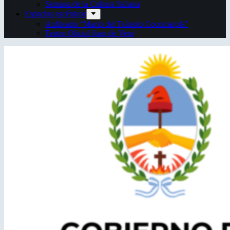
Semana de la Cultura Italiana
Espacios escénicos
Anfiteatro “Mario del Tránsito Cocomarola”
Teatro Oficial Juan de Vera